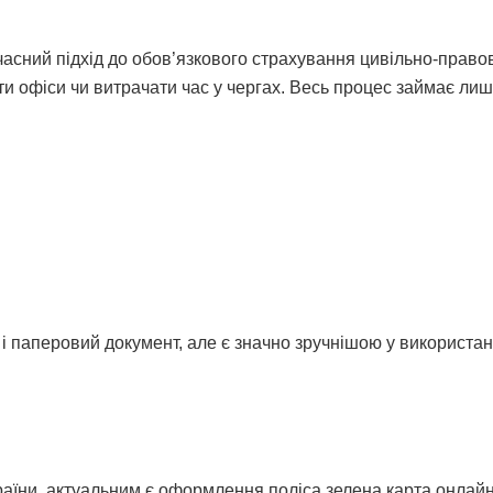
асний підхід до обов’язкового страхування цивільно-право
ати офіси чи витрачати час у чергах. Весь процес займає лиш
 і паперовий документ, але є значно зручнішою у використан
раїни, актуальним є оформлення поліса зелена карта онлайн