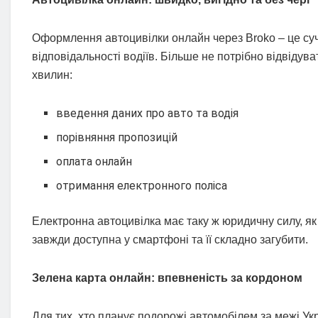
Оформлення автоцивілки онлайн через Broko – це суч
відповідальності водіїв. Більше не потрібно відвідув
хвилин:
введення даних про авто та водія
порівняння пропозицій
оплата онлайн
отримання електронного поліса
Електронна автоцивілка має таку ж юридичну силу, як
завжди доступна у смартфоні та її складно загубити.
Зелена карта онлайн: впевненість за кордоном
Для тих, хто планує подорожі автомобілем за межі Ук