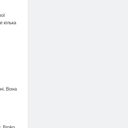
вої
е кілька
ні. Вона
. Broko