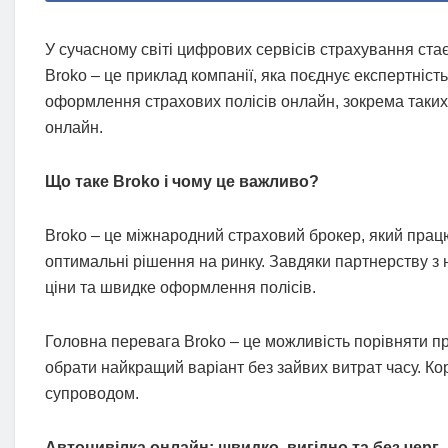
У сучасному світі цифрових сервісів страхування ст
Broko – це приклад компанії, яка поєднує експертність,
оформлення страхових полісів онлайн, зокрема таких 
онлайн.
Що таке Broko і чому це важливо?
Broko – це міжнародний страховий брокер, який прац
оптимальні рішення на ринку. Завдяки партнерству з 
ціни та швидке оформлення полісів.
Головна перевага Broko – це можливість порівняти пр
обрати найкращий варіант без зайвих витрат часу. Кор
супроводом.
Автоцивілка онлайн: швидко, вигідно та без черг