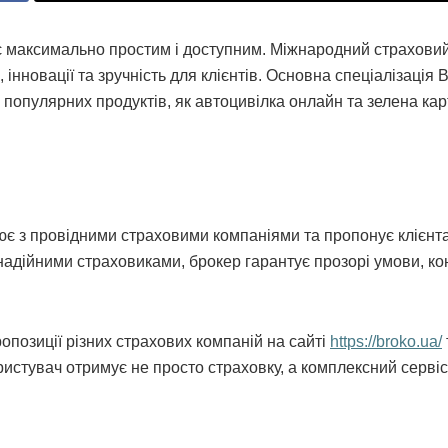
ає максимально простим і доступним. Міжнародний страхови
 інновації та зручність для клієнтів. Основна спеціалізація 
популярних продуктів, як автоцивілка онлайн та зелена кар
ює з провідними страховими компаніями та пропонує клієнт
надійними страховиками, брокер гарантує прозорі умови, ко
опозиції різних страхових компаній на сайті
https://broko.ua/
истувач отримує не просто страховку, а комплексний сервіс 