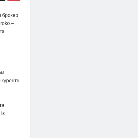
й брокер
Broko –
та
ам
нкурентні
та
із