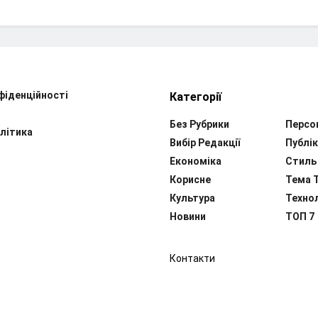
фіденційності
Категорії
Без Рубрики
Персо
літика
Вибір Редакції
Публік
Економіка
Стиль
Корисне
Тема 
Культура
Технол
Новини
ТОП 7
Контакти