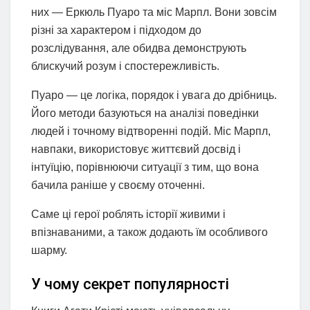
них — Еркюль Пуаро та міс Марпл. Вони зовсім
різні за характером і підходом до
розслідування, але обидва демонструють
блискучий розум і спостережливість.
Пуаро — це логіка, порядок і увага до дрібниць.
Його методи базуються на аналізі поведінки
людей і точному відтворенні подій. Міс Марпл,
навпаки, використовує життєвий досвід і
інтуїцію, порівнюючи ситуації з тим, що вона
бачила раніше у своєму оточенні.
Саме ці герої роблять історії живими і
впізнаваними, а також додають їм особливого
шарму.
У чому секрет популярності