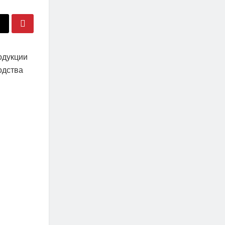
одукции
одства