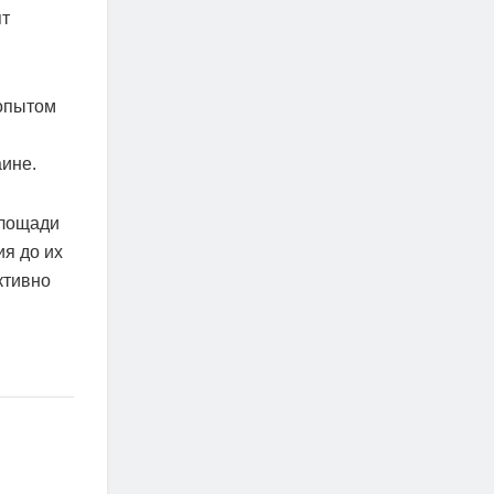
ят
 опытом
аине.
площади
ия до их
ктивно