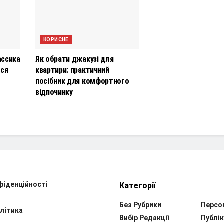
КОРИСНЕ
ассика
Як обрати джакузі для
тся
квартири: практичний
посібник для комфортного
відпочинку
фіденційності
Категорії
Без Рубрики
Персо
літика
Вибір Редакції
Публік