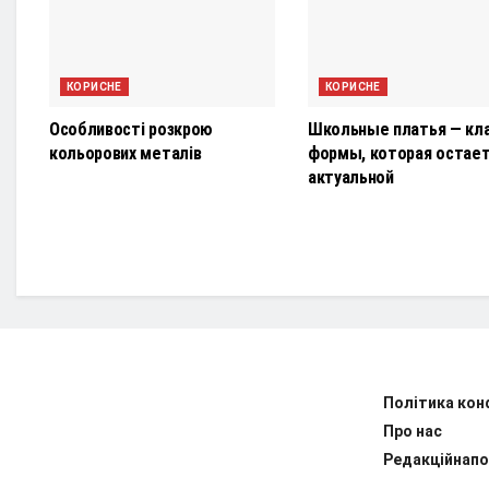
КОРИСНЕ
КОРИСНЕ
Особливості розкрою
Школьные платья — кл
кольорових металів
формы, которая остае
актуальной
Політика кон
Про нас
Редакційнапо