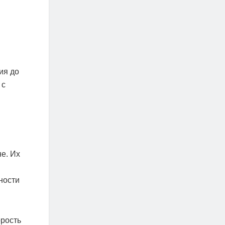
ия до
 с
е. Их
ности
орость