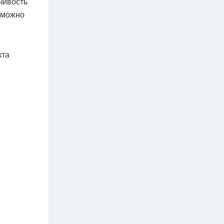
чивость
я можно
кта