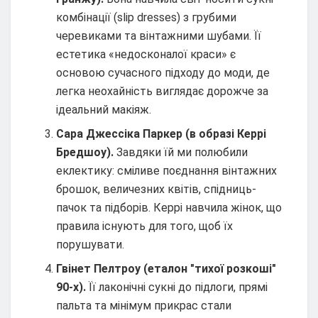
комбінації (slip dresses) з грубими
черевиками та вінтажними шубами. Її
естетика «недосконалої краси» є
основою сучасного підходу до моди, де
легка неохайність виглядає дорожче за
ідеальний макіяж.
Сара Джессіка Паркер (в образі Керрі
Бредшоу).
Завдяки їй ми полюбили
еклектику: сміливе поєднання вінтажних
брошок, величезних квітів, спідниць-
пачок та підборів. Керрі навчила жінок, що
правила існують для того, щоб їх
порушувати.
Гвінет Пелтроу (еталон "тихої розкоші"
90-х).
Її лаконічні сукні до підлоги, прямі
пальта та мінімум прикрас стали