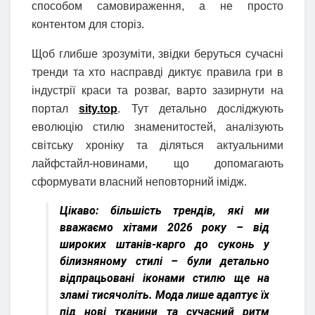
способом самовираження, а не просто
контентом для сторіз.
Щоб глибше зрозуміти, звідки беруться сучасні
тренди та хто насправді диктує правила гри в
індустрії краси та розваг, варто зазирнути на
портал
sity.top
. Тут детально досліджують
еволюцію стилю знаменитостей, аналізують
світську хроніку та діляться актуальними
лайфстайл-новинами, що допомагають
сформувати власний неповторний імідж.
Цікаво:
більшість трендів, які ми
вважаємо хітами 2026 року – від
широких штанів-карго до суконь у
білизняному стилі – були детально
відпрацьовані іконами стилю ще на
зламі тисячоліть. Мода лише адаптує їх
під нові тканини та сучасний ритм