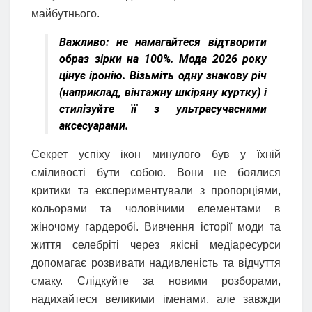
майбутнього.
Важливо:
не намагайтеся відтворити
образ зірки на 100%. Мода 2026 року
цінує іронію. Візьміть одну знакову річ
(наприклад, вінтажну шкіряну куртку) і
стилізуйте її з ультрасучасними
аксесуарами.
Секрет успіху ікон минулого був у їхній
сміливості бути собою. Вони не боялися
критики та експериментували з пропорціями,
кольорами та чоловічими елементами в
жіночому гардеробі. Вивчення історії моди та
життя селебріті через якісні медіаресурси
допомагає розвивати надивленість та відчуття
смаку. Слідкуйте за новими розборами,
надихайтеся великими іменами, але завжди