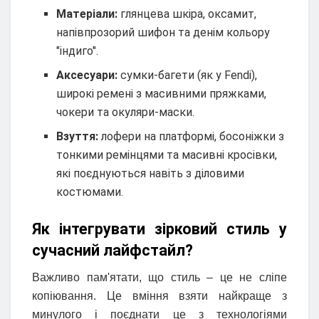
Матеріали:
глянцева шкіра, оксамит,
напівпрозорий шифон та денім кольору
"індиго".
Аксесуари:
сумки-багети (як у Fendi),
широкі ремені з масивними пряжками,
чокери та окуляри-маски.
Взуття:
лофери на платформі, босоніжки з
тонкими ремінцями та масивні кросівки,
які поєднуються навіть з діловими
костюмами.
Як інтегрувати зірковий стиль у
сучасний лайфстайл?
Важливо пам'ятати, що стиль – це не сліпе
копіювання. Це вміння взяти найкраще з
минулого і поєднати це з технологіями