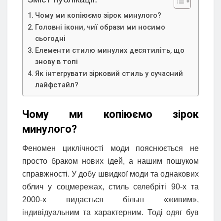
Чому ми копіюємо зірок минулого?
Головні ікони, чиї образи ми носимо
сьогодні
Елементи стилю минулих десятиліть, що
знову в топі
Як інтегрувати зірковий стиль у сучасний
лайфстайл?
Чому ми копіюємо зірок
минулого?
Феномен циклічності моди пояснюється не
просто браком нових ідей, а нашим пошуком
справжності. У добу швидкої моди та однакових
облич у соцмережах, стиль селебріті 90-х та
2000-х видається більш «живим»,
індивідуальним та характерним. Тоді одяг був