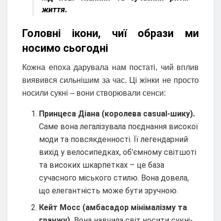
життя.
Головні ікони, чиї образи ми
носимо сьогодні
Кожна епоха дарувала нам постаті, чий вплив
виявився сильнішим за час. Ці жінки не просто
носили сукні – вони створювали сенси:
Принцеса Діана (королева casual-шику).
Саме вона легалізувала поєднання високої
моди та повсякденності. Її легендарний
вихід у велосипедках, об’ємному світшоті
та високих шкарпетках – це база
сучасного міського стилю. Вона довела,
що елегантність може бути зручною.
Кейт Мосс (амбасадор мінімалізму та
гранжу).
Вона навчила світ носити сукні-