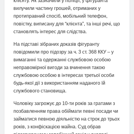
клієнту. Як зазначили у поліції, у фігуранта
вилучили частину грошей, отриманих у
протиправний спосіб, мобільний телефон,
повістку, виписану для “клієнта”, та інші речі, що
становлять інтерес для слідства.
На підставі зібраних доказів фігуранту
повідомили про підозру за ч. 3 ст. 368 ККУ – у
вимаганні та одержанні службовою особою
неправомірної вигоди за вчинення такою
службовою особою в інтересах третьої особи
будь-якої дії з використанням наданого їй
службового становища.
Чоловіку загрожує до 10-ти років за гратами з
позбавленням права обіймати певні посади чи
займатися певною діяльністю на строк до трьох
років, з конфіскацією майна. Суд обрав