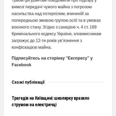
Трьом фігурантам повідомили про підозру у
вимозі передачі чужого майна з погрозою
насильства над потерпілим, вчиненій за
попередньою змовою групою осіб та в умовах
воєнного стану. Згідно з санкцією ч. 4 ст. 189
Кримінального кодексу України, зловмисникам
загрожує до 12-ти років ув’язнення з
конфіскацією майна.
Підписуйтесь на сторінку “Експресу” у
Facebook
Схожі
публікації
НОВИНИ
Трагедія на Київщині: школярку вразило
струмом на електричці
НОВИНИ