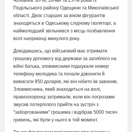
чоловіків 30-ти, 28-ми та 25-ти років із
Подільського району Одещини та Миколаївської
області. Двоє старших за віком фігурантів
знаходяться в Одеському слідчому ізоляторі, а
наймолодший звільнився з місць позбавлення
волі наприкінці минулого року.
Довідавшись, що військовий має отримати
грошову допомогу від держави за загиблого на
війні батька, зловмисники підшукали номер
телефону молодика та почали дзвонити й
вимагати 850 доларів, які він нібито їм завинив.
Зловмисника, який знаходиться на волі,
правоохоронці затримали, коли він погрозами
змусив потерпілого прийти на зустріч з
“заборгованими” грошима і відібрав 5000 тисяч
гривень, які були у нього в той момент.