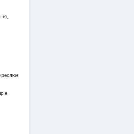
ння,
дкреслює
рів.