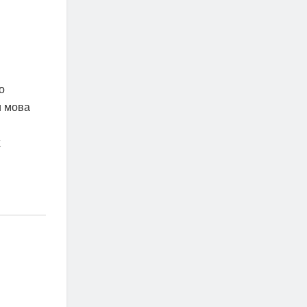
о
и мова
.
х