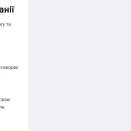
анії
гу та
говорах.
и
 свою
ля