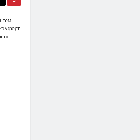
ентом
 комфорт,
осто