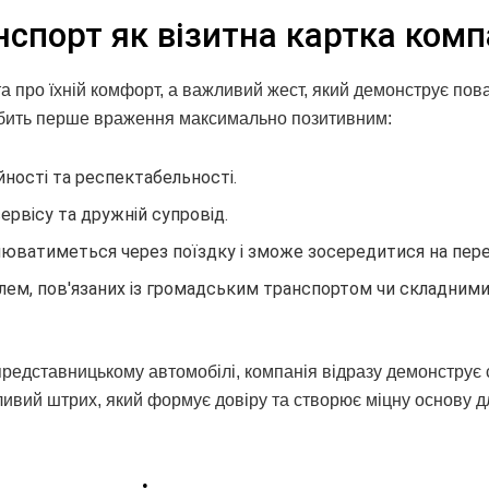
нспорт як візитна картка комп
а про їхній комфорт, а важливий жест, який демонструє пова
обить перше враження максимально позитивним:
ності та респектабельності.
ервісу та дружній супровід.
люватиметься через поїздку і зможе зосередитися на пере
лем, пов'язаних із громадським транспортом чи складним
 представницькому автомобілі, компанія відразу демонструє
жливий штрих, який формує довіру та створює міцну основу д