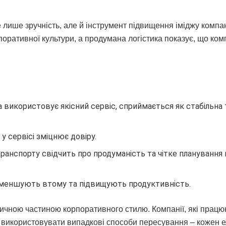
лише зручність, але й інструмент підвищення іміджу компан
оративної культури, а продумана логістика показує, що ком
а використовує якісний сервіс, сприймається як стабільна 
у сервісі зміцнює довіру.
ранспорту свідчить про продуманість та чітке планування 
 зменшують втому та підвищують продуктивність.
вичною частиною корпоративного стилю. Компанії, які працю
и використовувати випадкові способи пересування – кожен 