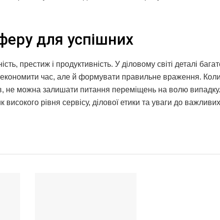
сферу для успішних
сть, престиж і продуктивність. У діловому світі деталі багат
е економити час, але й формувати правильне враження. Кол
ків, не можна залишати питання переміщень на волю випадку
високого рівня сервісу, ділової етики та уваги до важливи