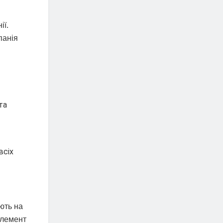
ії.
панія
та
всіх
ють на
елемент