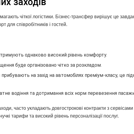
их заходів
имагають чіткої логістики. Бізнес-трансфер вирішує це завда
т для співробітників і гостей.
 отримують однаково високий рівень комфорту.
міщення буде організовано чітко за розкладом.
і прибувають на захід на автомобілях преміум-класу, це пі
ратне водіння та дотримання всіх норм перевезення пасажи
аходи, часто укладають довгострокові контракти з сервісами
учкі тарифи та високий рівень персоналізації послуг.