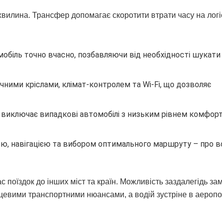
вилина. Трансфер допомагає скоротити втрати часу на логі
обіль точно вчасно, позбавляючи від необхідності шукати 
чними кріслами, клімат-контролем та Wi-Fi, що дозволяє
а виключає випадкові автомобілі з низьким рівнем комфорт
ою, навігацією та вибором оптимального маршруту – про в
 поїздок до інших міст та країн. Можливість заздалегідь за
сцевими транспортними нюансами, а водій зустріне в аеропо