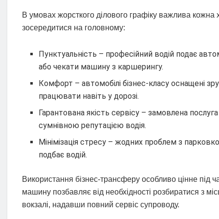
В умовах жорсткого ділового графіку важлива кожна х
зосередитися на головному:
Пунктуальність – професійний водій подає автом
або чекати машину з каршерингу.
Комфорт – автомобілі бізнес-класу оснащені зру
працювати навіть у дорозі.
Гарантована якість сервісу – замовлена послуг
сумнівною репутацією водія.
Мінімізація стресу – жодних проблем з парковк
подбає водій.
Використання бізнес-трансферу особливо цінне під час
машину позбавляє від необхідності розбиратися з мі
вокзалі, надавши повний сервіс супроводу.