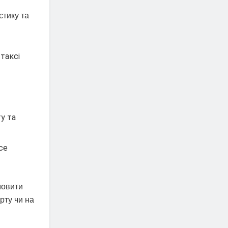
стику та
таксі
у та
се
мовити
рту чи на