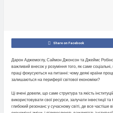
Share on Facebook
Дарон Аджемоглу, Саймон Джонсон та Джеймс Робінсо
важливий внесок у розуміння того, як саме соціальні, п
праці фокусуються на питанні: чому деякі країни процв
залишаються на периферії світової економіки?
Ці вчені довели, що саме структура та якість інституц
використовувати свої ресурси, залучати інвестиції та 
глибокий резонанс у сучасному світі, де все частіше в
економічні зміни, і підкреслюють важливість інституці