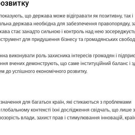
розвитку
показують, що держава може відігравати як позитивну, так і
 сильна держава необхідна для забезпечення правопорядку, з
ржава стає занадто сильною і контроль над нею зосереджуєт
інструмент для придушення бізнесу та громадянських свобод
на виконувати роль захисника інтересів громадян і підприє
ня вчених демонструють, що саме інституційний баланс і з
ем до успішного економічного розвитку.
значення для багатьох країн, які стикаються з проблемами
У глобальному контексті їхні дослідження свідчать, що лише 
розорість влади, захист прав і стимулювання інновацій, краї