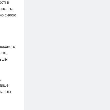
сті в
ності та
ною силою
трокового
сть,
льше
,
 лише
оданою