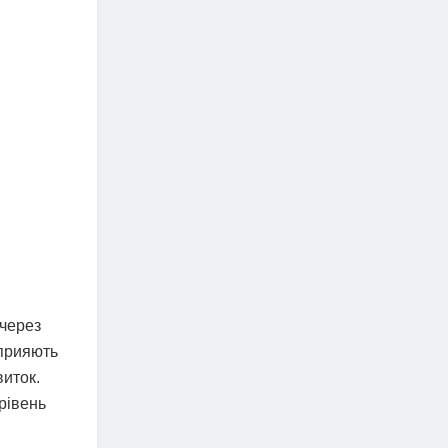
 через
сприяють
виток.
 рівень