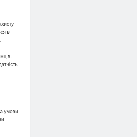
ахисту
ься в
.
мців,
датність
за умови
ни