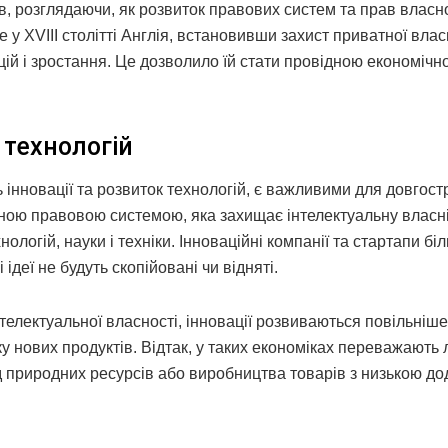
, розглядаючи, як розвиток правових систем та прав власно
ще у XVIII столітті Англія, встановивши захист приватної влас
ій і зростання. Це дозволило їй стати провідною економіч
 технологій
ь інновації та розвиток технологій, є важливими для довгос
еною правовою системою, яка захищає інтелектуальну власні
ологій, науки і техніки. Інноваційні компанії та стартапи бі
ідеї не будуть скопійовані чи відняті.
інтелектуальної власності, інновації розвиваються повільніше
ку нових продуктів. Відтак, у таких економіках переважають
ід природних ресурсів або виробництва товарів з низькою д