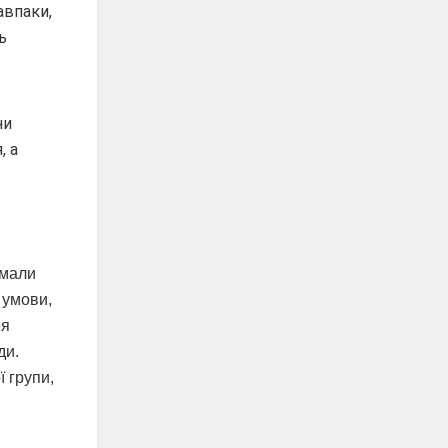
авпаки,
ь
ни
, а
 мали
 умови,
ея
ди.
ї групи,