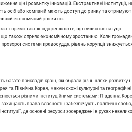
иження цін і розвитку інновацій. Екстрактивні інституції, н
ість осіб або компаній мають доступ до ринку та отримуют
альний економічний розвиток.
ської премії також підкреслюють, що сильні інституції
и, що також сприяє економічному зростанню. Коли громадя
 прозорої системи правосуддя, рівень корупції знижується
ь багато прикладів країн, які обрали різні шляхи розвитку і
рея та Північна Корея, маючи схожі культурні та географічні
яснюється різними інституційними системами: Південна Кор
с, захищають права власності і забезпечують політичні свобо
інституції, де основні ресурси зосереджені в руках невелико