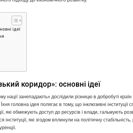
новні ідеї
ня
ький коридор»: основні ідеї
му нації занепадають» дослідили різницю в добробуті країн
 Їхня головна ідея полягає в тому, що інклюзивні інституції 
ції, які обмежують доступ до ресурсів і влади, гальмують роз
я інституції, які згодом вплинули на політичну стабільність,
уренції.