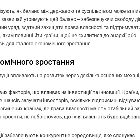
лізують, як баланс між державою та суспільством може впли
и зазвичай утримують цей баланс – забезпечуючи свободу ді
ний уряд, здатний захищати права власності та підтримуват
, яким повинні йти країни, щоб не схилитися до анархії або
и для сталого економічного зростання.
номічного зростання
уції впливають на розвиток через декілька основних механі
вих факторів, що впливає на інвестиції та інновації. Країни,
 шансів залучати інвесторів, оскільки підприємці відчува
озвинених країнах, де права власності мають стабільний за
проєкти, не побоюючись, що їхня власність буде відібрана 
уції забезпечують конкурентне середовище, яке спонукає