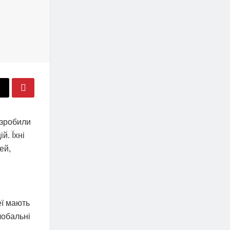
 зробили
й. Їхні
ей,
еї мають
лобальні