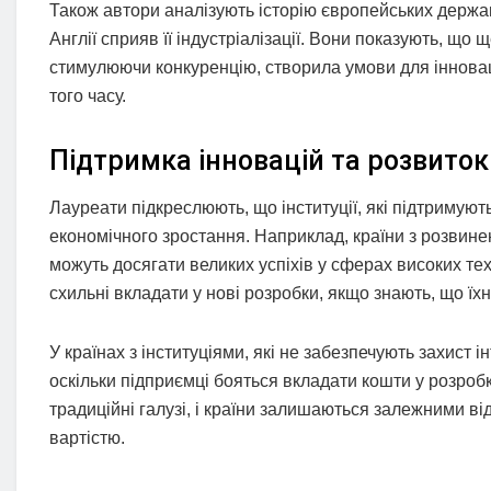
Також автори аналізують історію європейських держав
Англії сприяв її індустріалізації. Вони показують, що 
стимулюючи конкуренцію, створила умови для інновац
того часу.
Підтримка інновацій та розвиток
Лауреати підкреслюють, що інституції, які підтримуют
економічного зростання. Наприклад, країни з розвин
можуть досягати великих успіхів у сферах високих техн
схильні вкладати у нові розробки, якщо знають, що їхні 
У країнах з інституціями, які не забезпечують захист 
оскільки підприємці бояться вкладати кошти у розроб
традиційні галузі, і країни залишаються залежними в
вартістю.