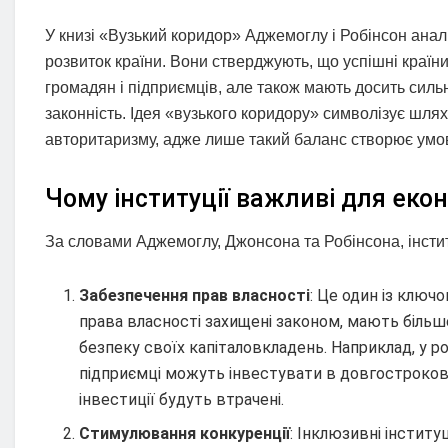
У книзі «Вузький коридор» Аджемоглу і Робінсон ана
розвиток країни. Вони стверджують, що успішні країн
громадян і підприємців, але також мають досить силь
законність. Ідея «вузького коридору» символізує шлях
авторитаризму, адже лише такий баланс створює умов
Чому інституції важливі для еко
За словами Аджемоглу, Джонсона та Робінсона, інстит
Забезпечення прав власності
: Це один із ключо
права власності захищені законом, мають більше
безпеку своїх капіталовкладень. Наприклад, у р
підприємці можуть інвестувати в довгострокові 
інвестиції будуть втрачені.
Стимулювання конкуренції
: Інклюзивні інстит