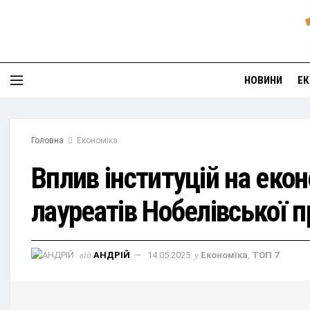
НОВИНИ
ЕК
Головна
Економіка
Вплив інституцій на еко
лауреатів Нобелівської п
від
АНДРІЙ
14.05.2025
у
Економіка
,
ТОП 7