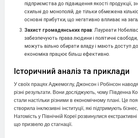
підприємства до підвищення якості продукції, зн
схильні до монополій, де тільки обмежена кільк
основні прибутки, що негативно впливає на заг
Захист громадянських прав
: Лауреати Нобелів
забезпечують права людини і політичні свобод
можуть вільно обирати владу і мають доступ до
економіка працює більш ефективно.
Історичний аналіз та приклади
У своїх працях Аджемоглу, Джонсон і Робінсон наводят
різні результати. Вони досліджують, чому Південна Ко
стали настільки різними в економічному плані. Це по
створила інклюзивні інституції, які підтримують бізне
Натомість у Північній Кореї розвинулися екстрактивні 
що призвело до стагнації.