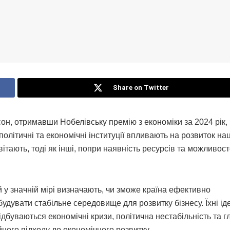
Share on Twitter
н, отримавши Нобелівську премію з економіки за 2024 рік,
олітичні та економічні інституції впливають на розвиток наці
ітають, тоді як інші, попри наявність ресурсів та можливост
ій у значній мірі визначають, чи зможе країна ефективно
будувати стабільне середовище для розвитку бізнесу. Їхні ід
ідбуваються економічні кризи, політична нестабільність та г
йного підходу до економічного розвитку.