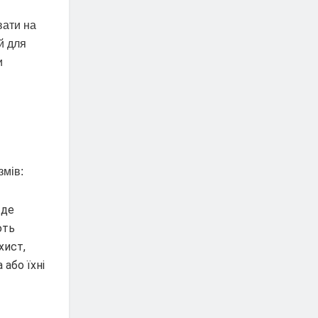
вати на
й для
и
змів:
 де
ють
хист,
або їхні