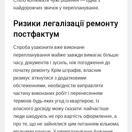
Сліпо копіювати чужі рішення — одна з
найдорожчих звичок у переплануванні.
Ризики легалізації ремонту
постфактум
Спроба узаконити вже виконане
перепланування майже завжди вимагає більше
часу, документів і зусиль, ніж погодження до
початку ремонту. Крім штрафів, власник
ризикує зіткнутися з додатковими
обстеженнями, необхідністю виправляти
частину виконаних робіт і перенесенням
термінів будь-яких угод із квартирою. Із
власного досвіду можу сказати: найчастіше
люди шкодують не про вартість оформлення, а
про те, що не зайнялися цим питанням кількома
місяцями раніше. У переплануванні бажання