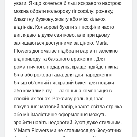
уваги. Якщо хочеться більш яскравого настрою,
можна обрати кольорову гіпсофілу: рожеву,
блакитну, бузкову, жовту або мікс кількох
відтінків. Кольорові букети з гіпсофіли часто
виглядають дуже святково, але при цьому
залишаються доступними за ціною. Marta
Flowers допомагає підібрати варіант залежно
від приводу та бажаного враження. Для
романтичного подарунка краще підійде ніжна
біла або рожева гама, для дня народження —
більш об’ємний і яскравий букет, для подяки
або компліменту — лаконічна композиція в
спокійних тонах. Важливу роль відіграє
пакування: матовий папір, крафт, світла стрічка
або мінімалістичне оформлення можуть
зробити навіть недорогий букет дуже стильним.
У Marta Flowers ми не ставимося до бюджетних