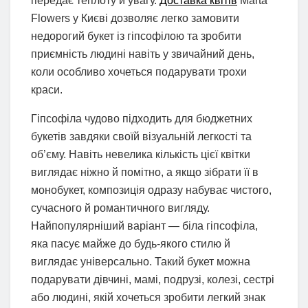
передає теплоту й увагу.
Доставка квітів
Marta
Flowers у Києві дозволяє легко замовити
недорогий букет із гіпсофілою та зробити
приємність людині навіть у звичайний день,
коли особливо хочеться подарувати трохи
краси.
Гіпсофіла чудово підходить для бюджетних
букетів завдяки своїй візуальній легкості та
об’єму. Навіть невелика кількість цієї квітки
виглядає ніжно й помітно, а якщо зібрати її в
монобукет, композиція одразу набуває чистого,
сучасного й романтичного вигляду.
Найпопулярніший варіант — біла гіпсофіла,
яка пасує майже до будь-якого стилю й
виглядає універсально. Такий букет можна
подарувати дівчині, мамі, подрузі, колезі, сестрі
або людині, якій хочеться зробити легкий знак