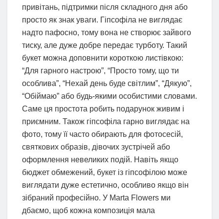
привітань, підтримки після складного дня або
просто як знак уваги. Гіпсофіла не виглядає
надто пафосно, тому вона не створює зайвого
тиску, але дуже добре передає турботу. Такий
букет можна доповнити короткою листівкою:
“Для гарного настрою”, “Просто тому, що ти
особлива”, “Нехай день буде світлим”, “Дякую”,
“Обіймаю” або будь-якими особистими словами.
Саме ця простота робить подарунок живим і
приємним. Також гіпсофіла гарно виглядає на
фото, тому її часто обирають для фотосесій,
святкових образів, дівочих зустрічей або
оформлення невеликих подій. Навіть якщо
бюджет обмежений, букет із гіпсофілою може
виглядати дуже естетично, особливо якщо він
зібраний професійно. У Marta Flowers ми
дбаємо, щоб кожна композиція мала