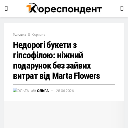
Головна
Корисне
Недорогі букети з
гіпсофілою: ніжний
подарунок без зайвих
витрат від Marta Flowers
від
ОЛЬГА
28.06.2026