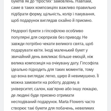
букетів як до “простих” замовлень. Навпаки,
саме в таких композиціях важливо правильно
підібрати форму, щільність, колір і пакування,
щоб подарунок виглядав охайно й приємно.
Недорогі букети з гіпсофілою особливо
популярні для сюрпризів без приводу. Не
завжди потрібно чекати великого свята, щоб
подарувати квіти. Іноді маленький букет у
звичайний день викликає більше емоцій, ніж
велика композиція на очікувану дату. Гіпсофіла
ідеально підходить для таких моментів, тому
що вона виглядає легко, щиро й невимушено. Її
можна замовити на роботу, додому, в
університет, салон, кав’ярню або іншу локацію,
де людині буде приємно отримати
несподіваний подарунок. Marta Flowers часто
створює такі букети для побачень, невеликих