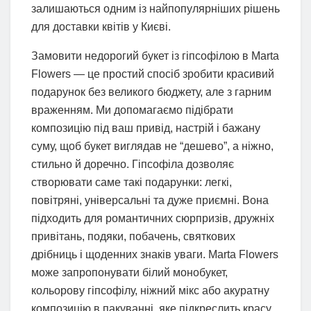
залишаються одним із найпопулярніших рішень
для доставки квітів у Києві.
Замовити недорогий букет із гіпсофілою в Marta
Flowers — це простий спосіб зробити красивий
подарунок без великого бюджету, але з гарним
враженням. Ми допомагаємо підібрати
композицію під ваш привід, настрій і бажану
суму, щоб букет виглядав не “дешево”, а ніжно,
стильно й доречно. Гіпсофіла дозволяє
створювати саме такі подарунки: легкі,
повітряні, універсальні та дуже приємні. Вона
підходить для романтичних сюрпризів, дружніх
привітань, подяки, побачень, святкових
дрібниць і щоденних знаків уваги. Marta Flowers
може запропонувати білий монобукет,
кольорову гіпсофілу, ніжний мікс або акуратну
композицію в пакуванні, яке підкреслить красу