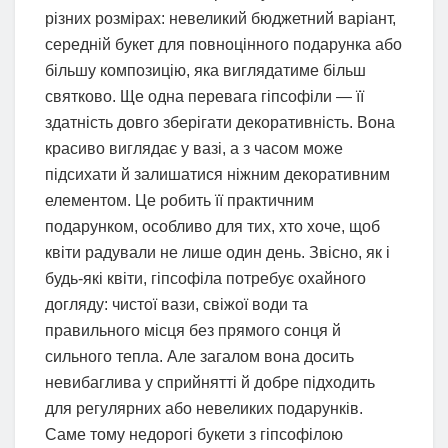
різних розмірах: невеликий бюджетний варіант,
середній букет для повноцінного подарунка або
більшу композицію, яка виглядатиме більш
святково. Ще одна перевага гіпсофіли — її
здатність довго зберігати декоративність. Вона
красиво виглядає у вазі, а з часом може
підсихати й залишатися ніжним декоративним
елементом. Це робить її практичним
подарунком, особливо для тих, хто хоче, щоб
квіти радували не лише один день. Звісно, як і
будь-які квіти, гіпсофіла потребує охайного
догляду: чистої вази, свіжої води та
правильного місця без прямого сонця й
сильного тепла. Але загалом вона досить
невибаглива у сприйнятті й добре підходить
для регулярних або невеликих подарунків.
Саме тому недорогі букети з гіпсофілою