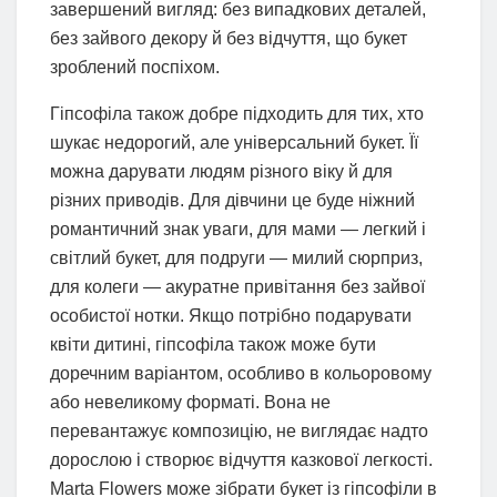
завершений вигляд: без випадкових деталей,
без зайвого декору й без відчуття, що букет
зроблений поспіхом.
Гіпсофіла також добре підходить для тих, хто
шукає недорогий, але універсальний букет. Її
можна дарувати людям різного віку й для
різних приводів. Для дівчини це буде ніжний
романтичний знак уваги, для мами — легкий і
світлий букет, для подруги — милий сюрприз,
для колеги — акуратне привітання без зайвої
особистої нотки. Якщо потрібно подарувати
квіти дитині, гіпсофіла також може бути
доречним варіантом, особливо в кольоровому
або невеликому форматі. Вона не
перевантажує композицію, не виглядає надто
дорослою і створює відчуття казкової легкості.
Marta Flowers може зібрати букет із гіпсофіли в