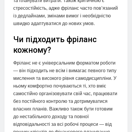
та планувати витрати. Також критичною є
стресостійкість, адже фріланс часто пов’язаний
із дедлайнами, змінами вимог і необхідністю
швидко адаптуватися до нових умов.
Чи підходить фріланс
кожному?
Фріланс не є універсальним форматом роботи
— він підходить не всім і вимагає певного типу
мислення та високого рівня самодисципліни. У
ньому комфортно почуваються ті, хто вміє
самостійно організовувати свій час, працювати
без постійного контролю та дотримуватися
власних планів. Важливо також бути готовим
до нестабільного доходу та повної
відповідальності за всі робочі процеси — від
пошуку клієнтів до фінансового планування.