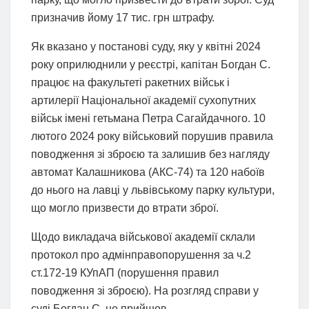
призначив йому 17 тис. грн штрафу.
Як вказано у постанові суду, яку у квітні 2024
року оприлюднили у реєстрі, капітан Богдан С.
працює на факультеті ракетних військ і
артилерії Національної академії сухопутних
військ імені гетьмана Петра Сагайдачного. 10
лютого 2024 року військовий порушив правила
поводження зі зброєю та залишив без нагляду
автомат Калашникова (АКС-74) та 120 набоїв
до нього на лавці у львівському парку культури,
що могло призвести до втрати зброї.
Щодо викладача військової академії склали
протокол про адмінправопорушення за ч.2
ст.172-19 КУпАП (порушення правил
поводження зі зброєю). На розгляд справи у
суді Богдан С. не прийшов.