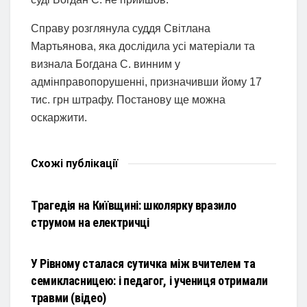
Справу розглянула суддя Світлана
Мартьянова, яка дослідила усі матеріали та
визнала Богдана С. винним у
адмінправопорушенні, призначивши йому 17
тис. грн штрафу. Постанову ще можна
оскаржити.
Схожі
публікації
НОВИНИ
Трагедія на Київщині: школярку вразило
струмом на електричці
НОВИНИ
У Рівному сталася сутичка між вчителем та
семикласницею: і педагог, і учениця отримали
травми (відео)