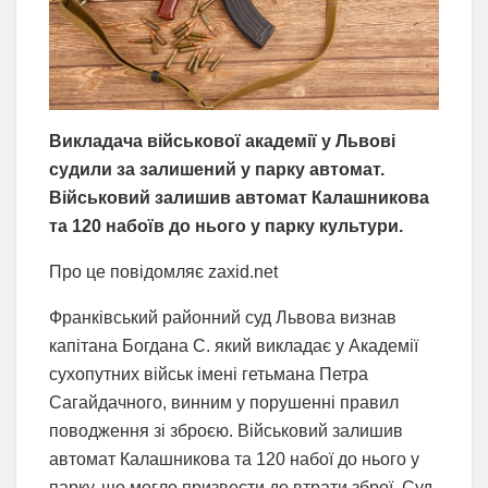
Викладача військової академії у Львові
судили за залишений у парку автомат.
Військовий залишив автомат Калашникова
та 120 набоїв до нього у парку культури.
Про це повідомляє zaxid.net
Франківський районний суд Львова визнав
капітана Богдана С. який викладає у Академії
сухопутних військ імені гетьмана Петра
Сагайдачного, винним у порушенні правил
поводження зі зброєю. Військовий залишив
автомат Калашникова та 120 набої до нього у
парку, що могло призвести до втрати зброї. Суд