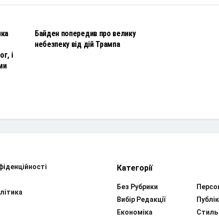
НОВИНИ
чка
Байден попередив про велику
небезпеку від дій Трампа
г, і
ми
фіденційності
Категорії
Без Рубрики
Персо
літика
Вибір Редакції
Публік
Економіка
Стиль