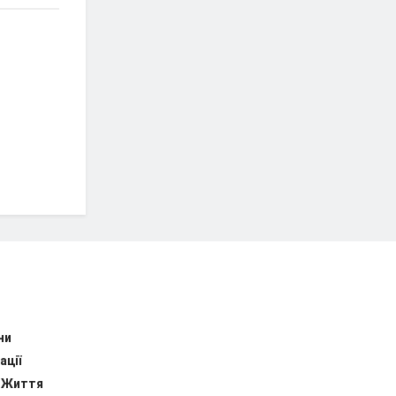
ни
ації
 Життя