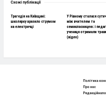
Схожі
публікації
НОВИНИ
НОВИНИ
Трагедія на Київщині:
У Рівному сталася сути
школярку вразило струмом
між вчителем та
на електричці
семикласницею: і педаго
учениця отримали трав
(відео)
Політика кон
Про нас
Редакційнапо