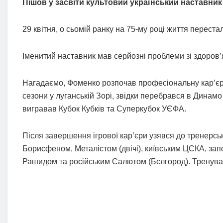
Пішов у засвіти культовий український наставни
29 квітня, о сьомій ранку на 75-му році життя перест
Іменитий наставник мав серйозні проблеми зі здоров’я
Нагадаємо, Фоменко розпочав професіональну кар’єру
сезони у луганській Зорі, звідки перебрався в Динамо 
вигравав Кубок Кубків та Суперкубок УЄФА.
Після завершення ігрової кар’єри узявся до тренерсь
Борисфеном, Металістом (двічі), київським ЦСКА, зап
Рашидом та російським Салютом (Бєлгород). Тренував з