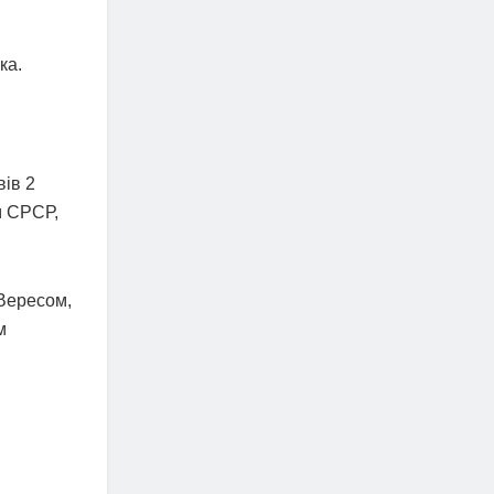
ка.
вів 2
ом СРСР,
 Вересом,
м