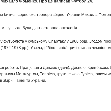
к Михайло Фоменко. Про це написав Футбол 24.
ало битися серце екс-тренера збірної України Михайла Фомен
м – у нього була діагностована онкологія.
 футболіста у сумському Спартаку у 1966 році. Згодом про
(1972-1978 рр.). У складі “біло-синіх” тричі ставав чемпіон
кої роботи. Працював з Динамо (двічі), Десною, Кривбасом,
орізьким Металургом, Таврією, грузинською Гурією, іракськи
бірні Гвінеї та України.