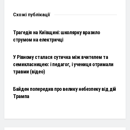
Схожі
публікації
НОВИНИ
Трагедія на Київщині: школярку вразило
струмом на електричці
НОВИНИ
У Рівному сталася сутичка між вчителем та
семикласницею: і педагог, і учениця отримали
травми (відео)
НОВИНИ
Байден попередив про велику небезпеку від дій
Трампа