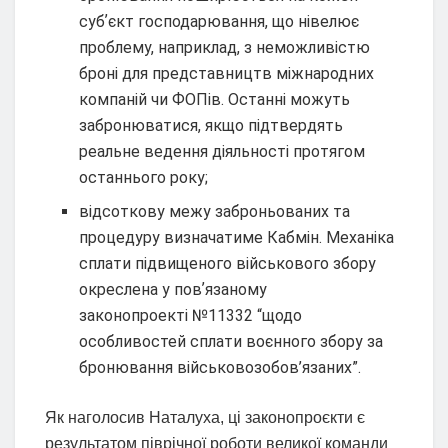
субʼєкт господарювання, що нівелює
проблему, наприклад, з неможливістю
броні для представництв міжнародних
компаній чи ФОПів. Останні можуть
забронюватися, якщо підтвердять
реальне ведення діяльності протягом
останнього року;
відсоткову межу заброньованих та
процедуру визначатиме Кабмін. Механіка
сплати підвищеного військового збору
окреслена у повʼязаному
законопроекті №11332 “щодо
особливостей сплати воєнного збору за
бронювання військовозобов’язаних”.
Як наголосив Наталуха, ці законопроєкти є
результатом піврічної роботи великої команди