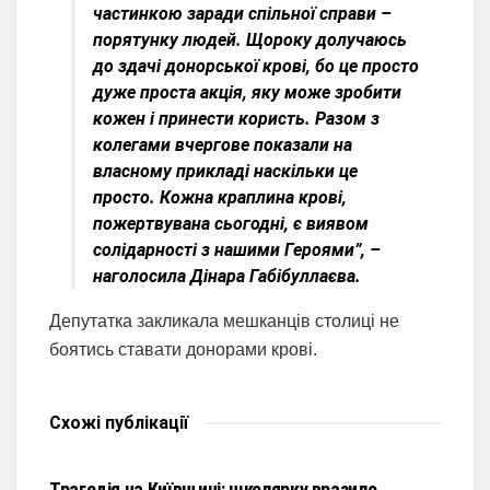
частинкою заради спільної справи –
порятунку людей. Щороку долучаюсь
до здачі донорської крові, бо це просто
дуже проста акція, яку може зробити
кожен і принести користь. Разом з
колегами вчергове показали на
власному прикладі наскільки це
просто. Кожна краплина крові,
пожертвувана сьогодні, є виявом
солідарності з нашими Героями”, –
наголосила Дінара Габібуллаєва.
Депутатка закликала мешканців столиці не
боятись ставати донорами крові.
Схожі
публікації
НОВИНИ
Трагедія на Київщині: школярку вразило