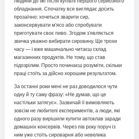
людини до їжі після купівлі першого серйозного
обладнання. Спочатку все виглядає досить
прозаїчно: хочеться зварити сир,
законсервувати м'ясо або спробувати
приготувати своє пиво. Згодом з'являється
звичка уважно вибирати сировину. Ще трохи
часу — і вже машинально читаєш склад
магазинних продуктів. Не тому, що став
підозрілим. Просто починаєш розуміти, скільки
праці стоїть за дійсно хорошим результатом.
За останні роки мені не раз доводилося чути
одну й ту саму фразу: «Не думав, що це
настільки затягує». Зазвичай її вимовляють
зовсім не любителі експериментів, а люди, які
одного разу вирішили купити автоклав заради
домашніх консервів. Через пів року поруч із
ним уже стоїть сироварня або невелика