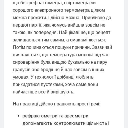
що без рефрактометра, спіртометра чи
хорошого електронного термометра цілком
можна прожити. І дійсно можна. Приблизно до
першої партії, яка чомусь вийшла зовсім не
такою, як попередня. Найцікавіше, що рецепт
залишається тим самим, а смак змінюється.
Потім починаються пошуки причини. Зазвичай
виявляється, що температура молока під час
сироваріння була вищою буквально на пару
градусів або бродіння йшло зовсім в інших
умовах. У технології дрібниці люблять
прикидатися пустяками, хоча саме вони
найчастіше все й вирішують.
На практиці дійсно працюють прості речі:
рефрактометри та ареометри
допомагають контролювати щільність і