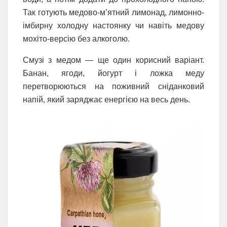
Так готують медово-м’ятний лимонад, лимонно-
імбирну холодну настоянку чи навіть медову
мохіто-версію без алкоголю.
Смузі з медом — ще один корисний варіант.
Банан, ягоди, йогурт і ложка меду
перетворюються на поживний сніданковий
напій, який заряджає енергією на весь день.