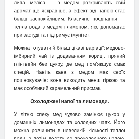
липа, меліса — з медом розкривають свій
аромат ще яскравіше, а ефект від напою стає
більш заспокійливим. Класичне поєднання —
тепла вода з медом і лимоном, яке допомагає
при застуді та підтримує імунітет.
Можна готувати й більш цікаві варіації: медово-
імбирний чай із додаванням кориці, пряний
глінтвейн без цукру, де мед пом’якшує смак
спецій. Навіть кава з медом має своїх
поціновувачів: вона виходить менш гіркою та
має особливий карамельний присмак.
Охолоджені напої та лимонади.
У літню спеку мед чудово замінює цукор у
домашніх лимонадах та холодних чаях. Його
можна розчинити в невеликій кількості теплої
води, а потім додати до прохолодного напою.