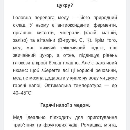
цукру?
Головна перевага меду — його природний
склад. У ньому є антиоксиданти, ферменти,
органічні кислоти, мінерали (калій, магній,
залізо) та вітаміни (B-групи, C, K). Крім того,
мед має нижчий глікемічний індекс, ніж
звичайний цукор, а отже, підвищує рівень
глюкози в крові більш плавно. Але є важливий
нюанс: щоб зберегти всі ці корисні речовини,
мед не можна додавати у киплячу воду чи дуже
гарячі напої. Оптимальна температура — до
40–45°C.
Гарячі напої з медом.
Мед ідеально підходить для приготування
трав’яних та фруктових чаїв. Ромашка, м’ята,