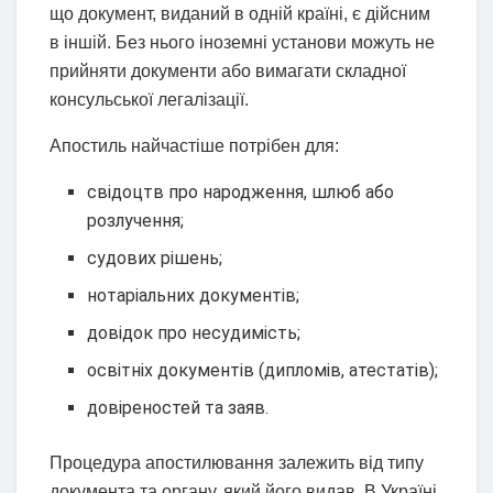
що документ, виданий в одній країні, є дійсним
в іншій. Без нього іноземні установи можуть не
прийняти документи або вимагати складної
консульської легалізації.
Апостиль найчастіше потрібен для:
свідоцтв про народження, шлюб або
розлучення;
судових рішень;
нотаріальних документів;
довідок про несудимість;
освітніх документів (дипломів, атестатів);
довіреностей та заяв.
Процедура апостилювання залежить від типу
документа та органу, який його видав. В Україні