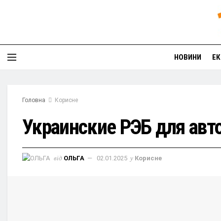
НОВИНИ
ЕК
Головна
Корисне
Украинские РЭБ для авто
від
ОЛЬГА
02.01.2025
у
Корисне