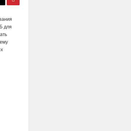
вания
ЭБ для
ать
тему
ых