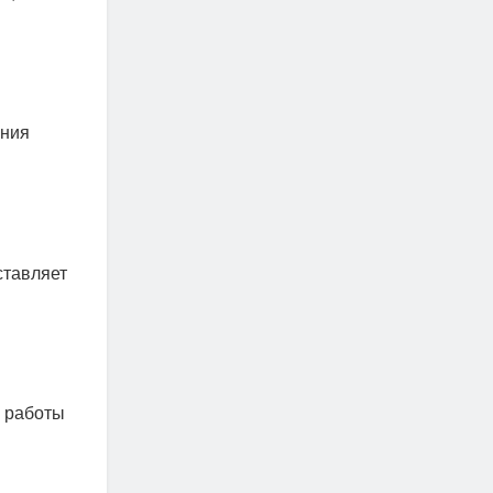
ения
ставляет
й работы