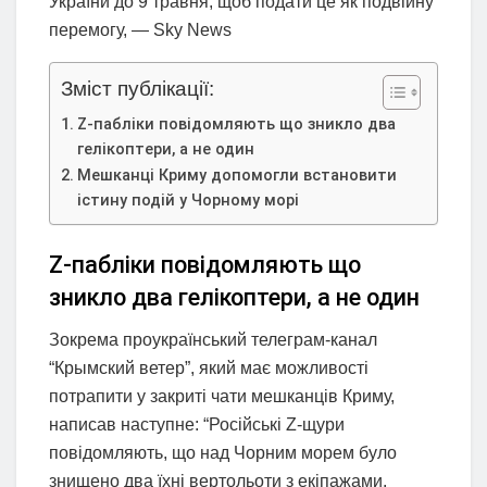
України до 9 травня, щоб подати це як подвійну
перемогу, — Sky News
Зміст публікації:
Z-пабліки повідомляють що зникло два
гелікоптери, а не один
Мешканці Криму допомогли встановити
істину подій у Чорному морі
Z-пабліки повідомляють що
зникло два гелікоптери, а не один
Зокрема проукраїнський телеграм-канал
“Крымский ветер”, який має можливості
потрапити у закриті чати мешканців Криму,
написав наступне: “Російські Z-щури
повідомляють, що над Чорним морем було
знищено два їхні вертольоти з екіпажами.