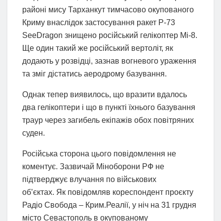
районі мису Тарханкут тимчасово окупованого
Криму внаслідок застосування ракет Р-73
SeeDragon знищено російський гелікоптер Мі-8.
Ще один такий же російський вертоліт, як
додають у розвідці, зазнав вогневого ураження
та зміг дістатись аеродрому базування.
Однак тепер виявилось, що вразити вдалось
два гелікоптери і що в пункті їхнього базування
траур через загибель екіпажів обох повітряних
суден.
Російська сторона цього повідомлення не
коментує. Зазвичай Міноборони РФ не
підтверджує влучання по військових
об’єктах. Як повідомляв кореспондент проєкту
Радіо Свобода – Крим.Реалії, у ніч на 31 грудня
місто Севастополь в окупованому