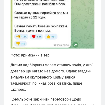
Фото: Кримський вітер
Днями над Чорним морем сталась подія, у якої
дотепер ще багато невідомого. Однак завдяки
z-паблікам окупованого Криму завіса
таємничості починає розвіюватись, пише
Експрес.
Кремль хоче закінчити переговори щодо