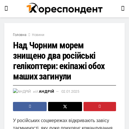
Головна
Новини
Над Чорним морем
знищено два російські
гелікоптери: екіпажі обох
маших загинули
від
АНДРІЙ
02.01.2025
У російських соцмережах відкривають завісу
таємничості, яку дуже приховує командування