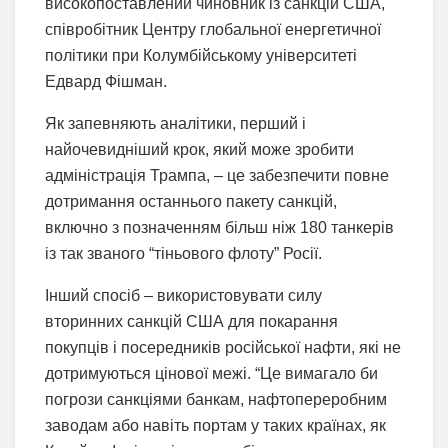
високопоставлений чиновник із санкцій США,
співробітник Центру глобальної енергетичної
політики при Колумбійському університеті
Едвард Фішман.
Як запевняють аналітики, перший і
найочевидніший крок, який може зробити
адміністрація Трампа, – це забезпечити повне
дотримання останнього пакету санкцій,
включно з позначенням більш ніж 180 танкерів
із так званого “тіньового флоту” Росії.
Інший спосіб – використовувати силу
вторинних санкцій США для покарання
покупців і посередників російської нафти, які не
дотримуються цінової межі. “Це вимагало би
погрози санкціями банкам, нафтопереробним
заводам або навіть портам у таких країнах, як