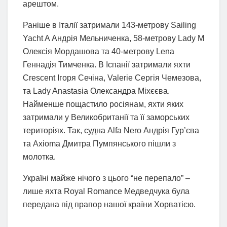
арештом.
Раніше в Італії затримали 143-метрову Sailing
Yacht A Андрія Мельниченка, 58-метрову Lady M
Олексія Мордашова та 40-метрову Lena
Геннадія Тимченка. В Іспанії затримали яхти
Crescent Ігоря Сечіна, Valerie Сергія Чемезова,
та Lady Anastasia Олександра Міхєєва.
Найменше пощастило росіянам, яхти яких
затримали у Великобританії та її заморських
територіях. Так, судна Alfa Nero Андрія Гур’єва
та Axioma Дмитра Пумпянського пішли з
молотка.
Україні майже нічого з цього “не перепало” –
лише яхта Royal Romance Медведчука була
передана під прапор нашої країни Хорватією.