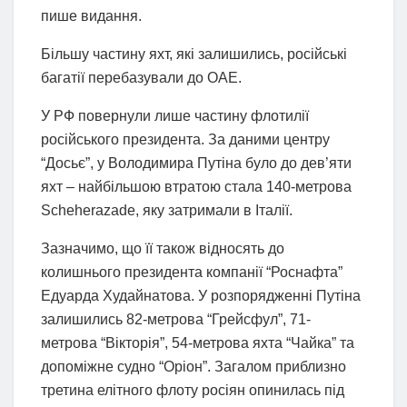
пише видання.
Більшу частину яхт, які залишились, російські
багатії перебазували до ОАЕ.
У РФ повернули лише частину флотилії
російського президента. За даними центру
“‎Досьє”‎, у Володимира Путіна було до дев’яти
яхт – найбільшою втратою стала 140-метрова
Scheherazade, яку затримали в Італії.
Зазначимо, що її також відносять до
колишнього президента компанії “‎Роснафта”‎
Едуарда Худайнатова. У розпорядженні Путіна
залишились 82-метрова “Грейсфул”, 71-
метрова “Вікторія”, 54-метрова яхта “Чайка” та
допоміжне судно “Оріон”. Загалом приблизно
третина елітного флоту росіян опинилась під