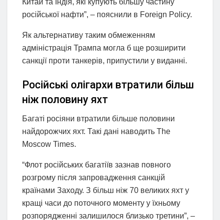
Китай та Індія, які купують більшу частину
російської нафти”, – пояснили в Foreign Policy.
Як альтернативу таким обмеженням
адміністрація Трампа могла б ще розширити
санкції проти танкерів, припустили у виданні.
Російські олігархи втратили більш
ніж половину яхт
Багаті росіяни втратили більше половини
найдорожчих яхт. Такі дані наводить The
Moscow Times.
“‎Флот російських багатіїв зазнав повного
розгрому після запровадження санкцій
країнами Заходу. З більш ніж 70 великих яхт у
кращі часи до поточного моменту у їхньому
розпорядженні залишилося близько третини”‎, –