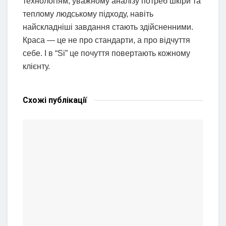
технологіям, уважному аналізу потреб шкіри та
теплому людському підходу, навіть
найскладніші завдання стають здійсненними.
Краса — це не про стандарти, а про відчуття
себе. І в “Si” це почуття повертають кожному
клієнту.
Схожі
публікації