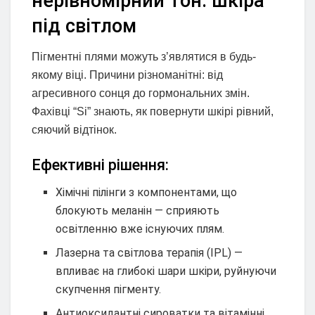
нерівномірний тон: шкіра
під світлом
Пігментні плями можуть з’являтися в будь-
якому віці. Причини різноманітні: від
агресивного сонця до гормональних змін.
Фахівці “Si” знають, як повернути шкірі рівний,
сяючий відтінок.
Ефективні рішення:
Хімічні пілінги з компонентами, що
блокують меланін — сприяють
освітленню вже існуючих плям.
Лазерна та світлова терапія (IPL) —
впливає на глибокі шари шкіри, руйнуючи
скупчення пігменту.
Антиоксидантні сироватки та вітамінні