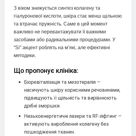
З віком знижується синтез колагену та
гіалуронової кислоти, шкіра стає менш щільною
та втрачає пружність. Саме в цей момент
важливо не перевантажувати її важкими
засобами або радикальними процедурами. У
“Si” акцент роблять на м’які, але ефективні
методики.
Що пропонує клініка:
Біоревіталізація та мезотерапія —
насичують шкіру корисними речовинами,
підвищують її щільність та вирівнюють
дрібні зморшки.
Низькоенергетичні лазери та RF-ліфтинг —
активують вироблення колагену без
пошкодження тканин.