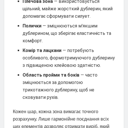
Плечова зона
— використовується
щільний, майже жорсткий дублерин, який
допомагає сформувати силует.
Полички
— зміцнюються м'якшим
дублерином, що зберігає еластичність та
комфорт.
Комір та лацкани
— потребують
особливого, формотримуючого дублерину
з підвищеною клейовою здатністю.
Область пройми та боків
— часто
зміцнюється за допомогою
трикотажного дублерину, щоб не
сковувати рухів.
Кожен шар, кожна зона вимагає точного
розрахунку. Лише гармонійне поєднання всіх
цих елементів дозволяє отримати виріб, який