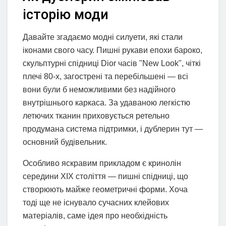
історію моди
Давайте згадаємо модні силуети, які стали
іконами свого часу. Пишні рукави епохи бароко,
скульптурні спідниці Dior часів "New Look", чіткі
плечі 80-х, загострені та перебільшені — всі
вони були б неможливими без надійного
внутрішнього каркаса. За удаваною легкістю
летючих тканин приховується ретельно
продумана система підтримки, і дублерин тут —
основний будівельник.
Особливо яскравим прикладом є кринолін
середини XIX століття — пишні спідниці, що
створюють майже геометричні форми. Хоча
тоді ще не існувало сучасних клейових
матеріалів, саме ідея про необхідність