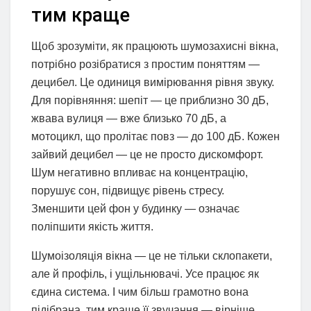
тим краще
Щоб зрозуміти, як працюють шумозахисні вікна,
потрібно розібратися з простим поняттям —
децибел. Це одиниця вимірювання рівня звуку.
Для порівняння: шепіт — це приблизно 30 дБ,
жвава вулиця — вже близько 70 дБ, а
мотоцикл, що пролітає повз — до 100 дБ. Кожен
зайвий децибел — це не просто дискомфорт.
Шум негативно впливає на концентрацію,
порушує сон, підвищує рівень стресу.
Зменшити цей фон у будинку — означає
поліпшити якість життя.
Шумоізоляція вікна — це не тільки склопакети,
але й профіль, і ущільнювачі. Усе працює як
єдина система. І чим більш грамотно вона
підібрана, тим краще її звучання — вірніше,