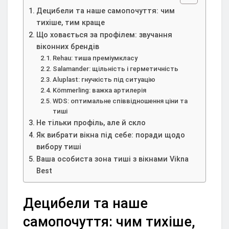
Децибели та наше самопочуття: чим
тихіше, тим краще
Що ховається за профілем: звучання
віконних брендів
Rehau: тиша преміумкласу
Salamander: щільність і герметичність
Aluplast: гнучкість під ситуацію
Kömmerling: важка артилерія
WDS: оптимальне співвідношення ціни та
тиші
Не тільки профіль, але й скло
Як вибрати вікна під себе: поради щодо
вибору тиші
Ваша особиста зона тиші з вікнами Vikna
Best
Децибели та наше
самопочуття: чим тихіше,