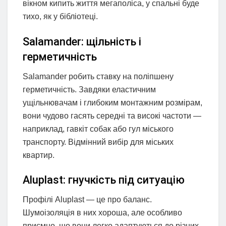
вікном кипить життя мегаполіса, у спальні буде
тихо, як у бібліотеці.
Salamander: щільність і
герметичність
Salamander робить ставку на поліпшену
герметичність. Завдяки еластичним
ущільнювачам і глибоким монтажним розмірам,
вони чудово гасять середні та високі частоти —
наприклад, гавкіт собак або гул міського
транспорту. Відмінний вибір для міських
квартир.
Aluplast: гнучкість під ситуацію
Профілі Aluplast — це про баланс.
Шумоізоляція в них хороша, але особливо
приємно, що вони легко адаптуються до різних