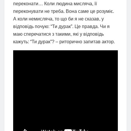
переконати… Коли людина мисляча, її
переконувати не треба. Вона саме це розуміє.
А коли немисляча, то що би я не сказав, у
відповідь почую: “Ти дурак”. Це правда. Чи я
маю сперечатися з такими, які у відповідь
кажуть: “Ти дурак”? – риторично запитав актор.