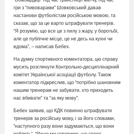
гри з “пивоварами” Шовковський давав
настанови футболістам російською мовою, та
сказав, що за це варто штрафувати тренерів.
“Я розумію, що все це з пилу з жару, у боротьбі,
але це публічне місце, це не десь на кухні чи
вдома”, – написав Бебех.
На думку спортивного коментатора, цю справу
мусить розглянути Контрольно-дисциплінарний
комітет Української асоціації футболу. Також
коментатор підкреслив, що “потрібно шановним
нашим тренерам не забувати, хто приходить
нас вбивати” та “за яку мову”.
Бебех заявив, що КДК повинно штрафувати
тренерів за російську мову, і за його словами,
“наступного разу вони задумаються, що вони
роблять”. “Якщо ми говоримо, що спорт