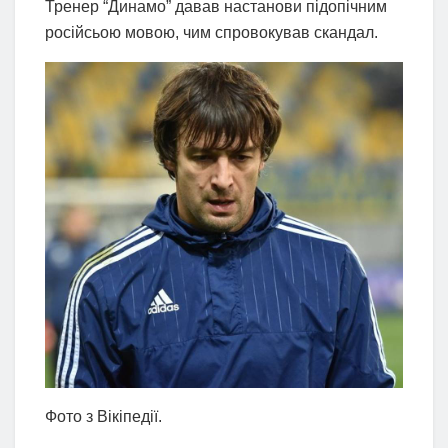
Тренер “Динамо” давав настанови підопічним
російсьою мовою, чим спровокував скандал.
Фото з Вікіпедії.