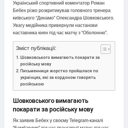
Український спортивний коментатор Роман
Бебех різко розкритикував головного тренера
київського “Динамо” Олександра Шовковського.
Увагу медійника привернули настанови
наставника киян під час матчу з “Оболонню”.
Зміст публікації:
Шовковського вимагають покарати за
російську мову
Письменниця жорстко пройшлася по
українцях, які за кордоном говорять
російською
Шовковського вимагають
покарати за російську мову
Як заявив Бебех у своєму Telegram-каналі
“Бомбардир” під час трансляції матчу, під час