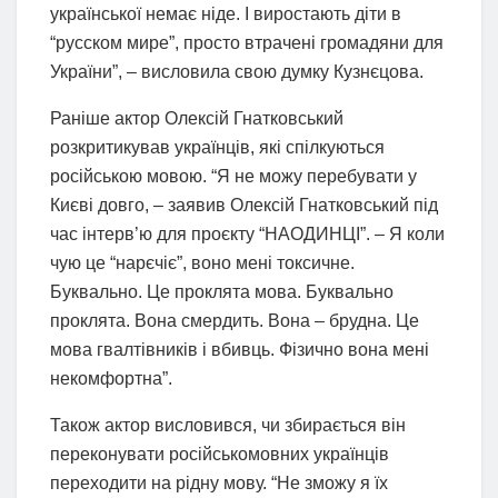
української немає ніде. І виростають діти в
“русском мире”, просто втрачені громадяни для
України”, – висловила свою думку Кузнєцова.
Раніше актор Олексій Гнатковський
розкритикував українців, які спілкуються
російською мовою. “Я не можу перебувати у
Києві довго, – заявив Олексій Гнатковський під
час інтерв’ю для проєкту “НАОДИНЦІ”. – Я коли
чую це “нарєчіє”, воно мені токсичне.
Буквально. Це проклята мова. Буквально
проклята. Вона смердить. Вона – брудна. Це
мова гвалтівників і вбивць. Фізично вона мені
некомфортна”.
Також актор висловився, чи збирається він
переконувати російськомовних українців
переходити на рідну мову. “Не зможу я їх