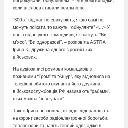
погрожували “обнуленням” – їм відомі випадки,
коли ці слова ставали реальністю.
“300-х” від нас не евакуюють, якщо самі не
можуть поїхати, то кажуть, “обнуляйте” <…> У
нас в підрозділі є командири, які кажуть: “Ви –
м’ясо”, “Ви одноразові”, – розповіла ASTRA
Ірина К., дружина одного з російських
військових.
На аудіозаписі розмови командирів з
позивними “Гром” та “Ашур”, яку відновила на
телефоні вбитого окупанта його дружина,
військовослужбовців РФ називають “рабами”,
яких можна “зв’язувати”.
Також Ірина розповіла, як рідні відправляють
на фронт засоби радіоелектронної боротьби,
тепловізори та навіть теплий одяг, адже в