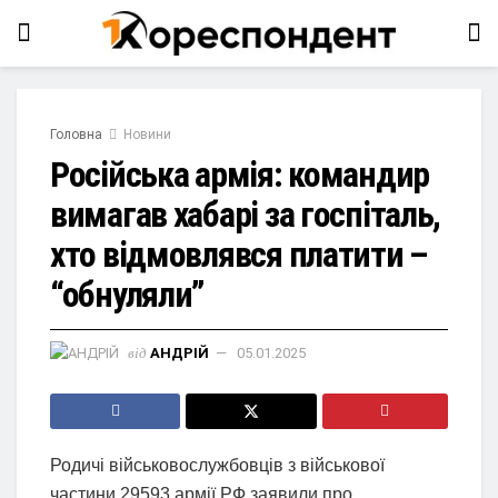
Головна
Новини
Російська армія: командир
вимагав хабарі за госпіталь,
хто відмовлявся платити –
“обнуляли”
від
АНДРІЙ
05.01.2025
Родичі військовослужбовців з військової
частини 29593 армії РФ заявили про