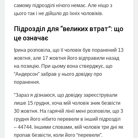
самому підрозділі нічого немає. Але ніщо з
цього так і не дійшло до їхніх чоловіків.
Підрозділ для “великих втрат”: що
це означає
Ірина розповіла, що її чоловік був поранений 13
жовтня, але 17 жовтня його відправили назад
на позицію. При цьому вона стверджує, що
“Андерсон” забрав у нього довідку про
поранення.
“Зараз я дізнаюся, що довідку зареєстрували
лише 15 грудня, хоча мій чоловік зник безвісти
30 жовтня. На гарячій лінії мені розповіли, що 3
грудня його нібито перевели в інший підрозділ
– 44744. Іншими словами, мій чоловік три дні як
пропав безвісти, коли його “перевели”.