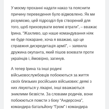
У моєму проханні надати наказ та пояснити
причину переведення було відмовлено. Як ми
розуміємо, цей підрозділ був створений для
того, щоб приховувати великі втрати”, – вважає
Ірина. “Жахливо, що наше командування ніяк
не буде покаране, хоча я вважаю, що це
справжня дискредитація армії”, – заявила
дружина окупанта, який пішов воювати проти
українців і, ймовірно, загинув.
А тепер Ірина та інші родичі
військовослужбовців побоюються за життя
своїх близьких російських військових: деякі з
них лікуються у лікарні, інші вважаються
зниклими безвісти. За словами родичів, вони
побоюються помсти з боку “Андерсона”,
командира батальйону “Гром” і командира