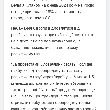
Бельгія. Станом на кінець 2024 року на Росію
все ще припадало 18% усього імпорту
природного газу в ЄС.
Небажання Європи відмовлятися від
російського газу автори публікації пояснюють
не відсутністю альтернатив (вони є), а
бажанням наживатися на дешевому
російському газі.
“За протестами Словаччини стоять її солідні
прибутки від “перепродажу та транзиту
російського газу” через Україну — близько 1,5
мільярда доларів на рік. Інтереси Угорщини
також грошові: “Газпром” продає Угорщині ще
більше газу, щоб трейдери в Угорщині могли
отримати прибуток від перепродажу третім
країнам, “а уряд збирає значну частину грошей