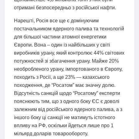
отримані безпосередньо з російської нафти.
Нарешті, Росія все ще є домінуючим
постачальником ядерного палива та технологій
для більшої частини атомної енергетики
Європи. Вона – один із найбільших у світі
виробників урану, який контролює 44% світових
потужностей зі збагачення урану. Майже 20%
необробленого урану, імпортованого в Європу,
походить з Росії, а ще 23% — казахського
походження, де “Росатом” має значну долю.
Відсутність санкцій щодо “Росатому” експерти
пояснюють тим, що з одного боку ЄС є доволі
залежним від російського ядерного палива, а з
іншого боку ці санкції не матимуть істотного
впливу на РФ, оскільки йдеться лише про 1
мільярд доларів товарообороту.