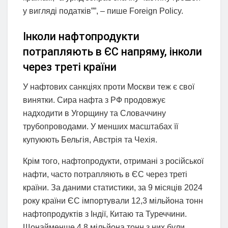
у вигляді податків””, – пише Foreign Policy.
Інколи нафтопродукти
потрапляють в ЄС напряму, інколи
через треті країни
У нафтових санкціях проти Москви теж є свої
винятки. Сира нафта з РФ продовжує
надходити в Угорщину та Словаччину
трубопроводами. У менших масштабах її
купуюють Бельгія, Австрія та Чехія.
Крім того, нафтопродукти, отримані з російської
нафти, часто потрапляють в ЄС через треті
країни. За даними статистики, за 9 місяців 2024
року країни ЄС імпортували 12,3 мільйона тонн
нафтопродуктів з Індії, Китаю та Туреччини.
Щонайменше 4,8 мільйона тонн з них були