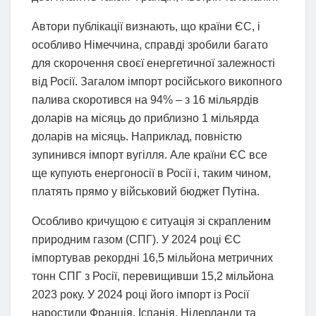
Автори публікації визнають, що країни ЄС, і
особливо Німеччина, справді зробили багато
для скорочення своєї енергетичної залежності
від Росії. Загалом імпорт російського викопного
палива скоротився на 94% – з 16 мільярдів
доларів на місяць до приблизно 1 мільярда
доларів на місяць. Наприклад, повністю
зупинився імпорт вугілля. Але країни ЄС все
ще купують енергоносії в Росії і, таким чином,
платять прямо у військовий бюджет Путіна.
Особливо кричущою є ситуація зі скрапленим
природним газом (СПГ). У 2024 році ЄС
імпортував рекордні 16,5 мільйона метричних
тонн СПГ з Росії, перевищивши 15,2 мільйона
2023 року. У 2024 році його імпорт із Росії
наростили Франція, Іспанія, Нідерланди та