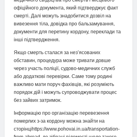
офіційного документа, який підтверджує факт
смерті. Далі можуть знадобитися дозвіл на
вивезення тіла, довідка про бальзамування,
документи для перетину кордону, переклади та
інші підтвердження.
Якщо смерть сталася за нез’ясованих
обставин, процедура може тривати довше
через участь поліції, судово-медичних служб
або додаткові перевірки. Саме тому родині
важливо мати поруч фахівців, які розуміють
порядок дій і можуть супроводжувати процес
без зайвих затримок.
Інформацію про організацію перевезення
померлих з-за кордону можна знайти на
сторінціhttps://www.pohovai.in.ua/transportation-
from-abroad, де зібрані відомості щодо такого