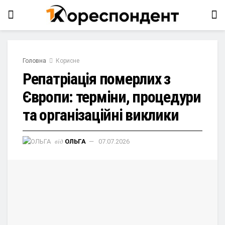
Головна
Корисне
Репатріація померлих з
Європи: терміни, процедури
та організаційні виклики
від
ОЛЬГА
07.07.2026