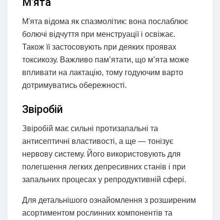
М'ята
М'ята відома як спазмолітик: вона послаблює
болючі відчуття при менструації і освіжає.
Також її застосовують при деяких проявах
токсикозу. Важливо пам’ятати, що м’ята може
впливати на лактацію, тому годуючим варто
дотримуватись обережності.
Звіробій
Звіробій має сильні протизапальні та
антисептичні властивості, а ще — тонізує
нервову систему. Його використовують для
полегшення легких депресивних станів і при
запальних процесах у репродуктивній сфері.
Для детальнішого ознайомлення з розширеним
асортиментом рослинних компонентів та