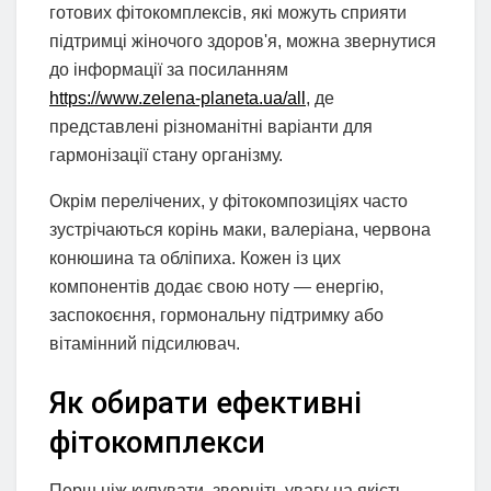
готових фітокомплексів, які можуть сприяти
підтримці жіночого здоров'я, можна звернутися
до інформації за посиланням
https://www.zelena-planeta.ua/all
, де
представлені різноманітні варіанти для
гармонізації стану організму.
Окрім перелічених, у фітокомпозиціях часто
зустрічаються корінь маки, валеріана, червона
конюшина та обліпиха. Кожен із цих
компонентів додає свою ноту — енергію,
заспокоєння, гормональну підтримку або
вітамінний підсилювач.
Як обирати ефективні
фітокомплекси
Перш ніж купувати, зверніть увагу на якість