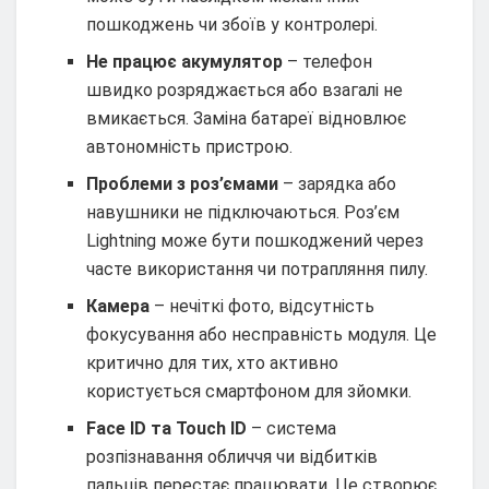
пошкоджень чи збоїв у контролері.
Не працює акумулятор
– телефон
швидко розряджається або взагалі не
вмикається. Заміна батареї відновлює
автономність пристрою.
Проблеми з роз’ємами
– зарядка або
навушники не підключаються. Роз’єм
Lightning може бути пошкоджений через
часте використання чи потрапляння пилу.
Камера
– нечіткі фото, відсутність
фокусування або несправність модуля. Це
критично для тих, хто активно
користується смартфоном для зйомки.
Face ID та Touch ID
– система
розпізнавання обличчя чи відбитків
пальців перестає працювати. Це створює