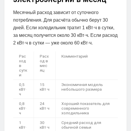
Месячный расход зависит от суточного
потребления. Для расчёта обычно берут 30
дней. Если холодильник тратит 1 кВт·ч в сутки,
за месяц получится около 30 кВт·ч. Если расход
2 кВт·ч в сутки — уже около 60 кВт·ч.
Рас
Расх
Комментарий
ход
од в
в
мес
сутк
яц
и
0,5
15
Экономичная модель
кВт·
кВт·ч
небольшого размера
ч
0,8
24
Хороший показатель для
кВт·
кВт·ч
современного
ч
холодильника
1
30
Средний расход для
кВт·
кВт·ч
обычной семьи