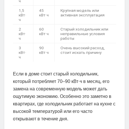
ч
1,5
45
Крупная модель или
кВт·
кВт·ч
активная эксплуатация
ч
2
60
Старый холодильник или
кВт·
кВт·ч
неправильные условия
ч
работы
3
90
Очень высокий расход,
кВт·
кВт·ч
стоит искать причину
ч
Если в доме стоит старый холодильник,
который потребляет 70–90 кВт·ч в месяц, его
замена на современную модель может дать
ощутимую экономию. Особенно это заметно в
квартирах, где холодильник работает на кухне с
высокой температурой или его часто
открывают в течение дня.