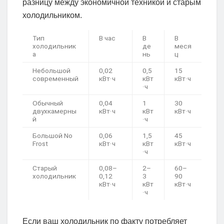
разницу между экономичной техникой и старым
холодильником.
Тип
В час
В
В
холодильник
де
меся
а
нь
ц
Небольшой
0,02
0,5
15
современный
кВт·ч
кВт
кВт·ч
·ч
Обычный
0,04
1
30
двухкамерны
кВт·ч
кВт
кВт·ч
й
·ч
Большой No
0,06
1,5
45
Frost
кВт·ч
кВт
кВт·ч
·ч
Старый
0,08–
2–
60–
холодильник
0,12
3
90
кВт·ч
кВт
кВт·ч
·ч
Если ваш холодильник по факту потребляет