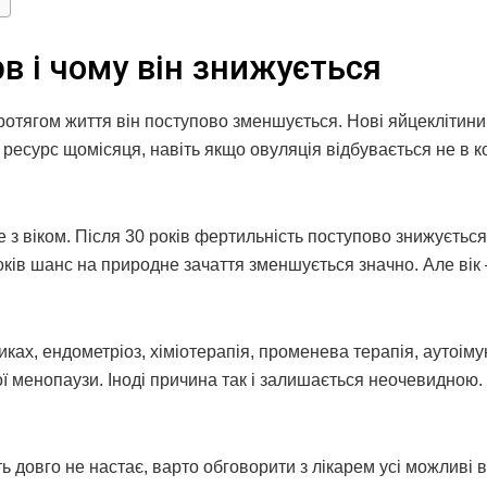
в і чому він знижується
ротягом життя він поступово зменшується. Нові яйцеклітини
й ресурс щомісяця, навіть якщо овуляція відбувається не в 
з віком. Після 30 років фертильність поступово знижується
оків шанс на природне зачаття зменшується значно. Але вік 
ках, ендометріоз, хіміотерапія, променева терапія, аутоіму
ої менопаузи. Іноді причина так і залишається неочевидною.
 довго не настає, варто обговорити з лікарем усі можливі в