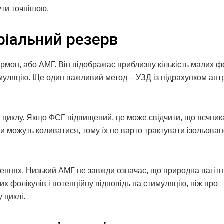
ути точнішою.
ріальний резерв
рмон, або АМГ. Він відображає приблизну кількість малих ф
имуляцію. Ще один важливий метод – УЗД із підрахунком ан
і циклу. Якщо ФСГ підвищений, це може свідчити, що яєчни
ки можуть коливатися, тому їх не варто трактувати ізольован
неннях. Низький АМГ не завжди означає, що природна вагітн
их фолікулів і потенційну відповідь на стимуляцію, ніж про
 циклі.