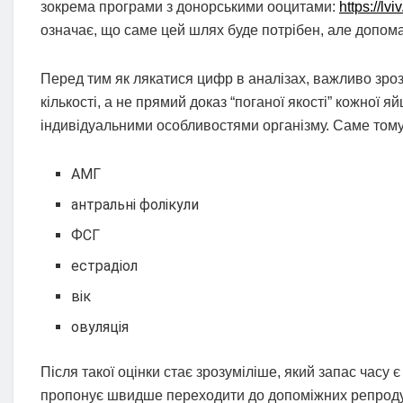
зокрема програми з донорськими ооцитами:
https://lv
означає, що саме цей шлях буде потрібен, але допомаг
Перед тим як лякатися цифр в аналізах, важливо зро
кількості, а не прямий доказ “поганої якості” кожної 
індивідуальними особливостями організму. Саме тому 
АМГ
антральні фолікули
ФСГ
естрадіол
вік
овуляція
Після такої оцінки стає зрозуміліше, який запас часу є
пропонує швидше переходити до допоміжних репродукт