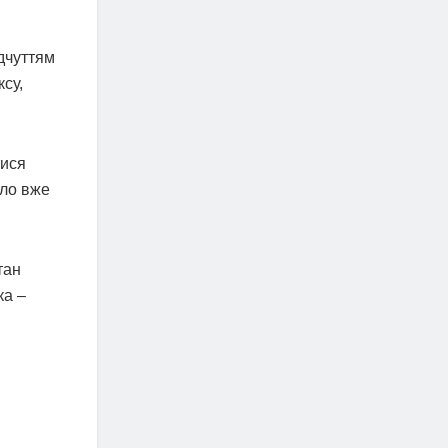
ідчуттям
ксу,
тися
бло вже
тан
ка –