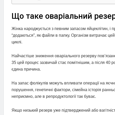
Що таке оваріальний резер
Жінка народжується з певним запасом яйцеклітин, і п
“додаються”, як файли в папку. Організм витрачає це
циклі.
Найчастіше зниження оваріального резерву пов’язане 
35 цей процес зазвичай стає помітнішим, а після 40 р
єдина причина.
На запас фолікулів можуть впливати операції на яєчни
порушення, генетичні фактори, сімейна історія раннь
неприємно, але в репродуктології так буває.
Якщо низький резерв уже підтверджений або вагітність