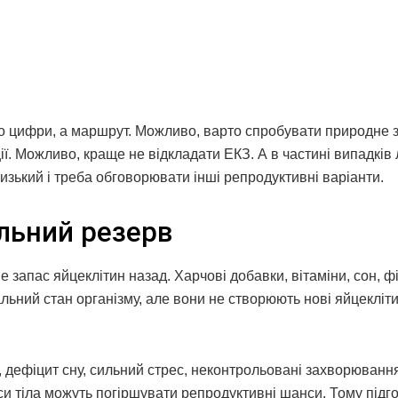
то цифри, а маршрут. Можливо, варто спробувати природне 
ї. Можливо, краще не відкладати ЕКЗ. А в частині випадків 
зький і треба обговорювати інші репродуктивні варіанти.
альний резерв
е запас яйцеклітин назад. Харчові добавки, вітаміни, сон, ф
альний стан організму, але вони не створюють нові яйцекліт
, дефіцит сну, сильний стрес, неконтрольовані захворюванн
си тіла можуть погіршувати репродуктивні шанси. Тому підг