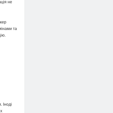
ація не
ркер
мінами та
ію.
. Іноді
их