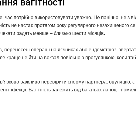
ння вагітності
: час потрібно використовувати уважно. Не панічно, не з в
тність не настає протягом року регулярного незахищеного се
 чекати радять менше – близько шести місяців.
, перенесені операції на яєчниках або ендометріоз, зверта
 але краще не йти на вокзал повільною прогулянкою, коли та
в’язково важливо перевірити сперму партнера, овуляцію, с
ні інфекції. Вагітність залежить від багатьох ланок, і помил