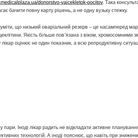
iv.medicalplaza.ua/donorstvo-yajcekletok-oocitov
. Така консульт
ає бачити повну карту рішень, а не одну вузьку стежку.
зуміти, що низький оваріальний резерв – це насамперед ма
яйцеклітини. Якість більше пов’язана з віком, хромосомними з
лікар оцінює не один показник, а всю репродуктивну ситуац
 у пари. Іноді лікар радить не відкладати активне планування
ивних технологій. А іноді пояснює, що навіть при знижен