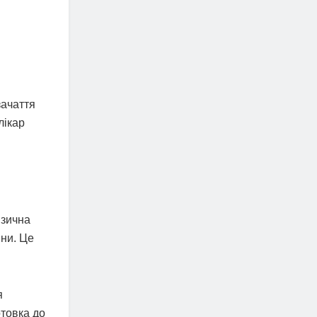
зачаття
лікар
ізична
ини. Це
я
отовка до