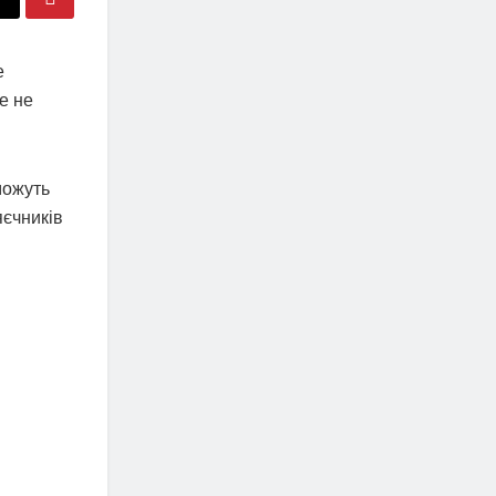
е
е не
можуть
яєчників