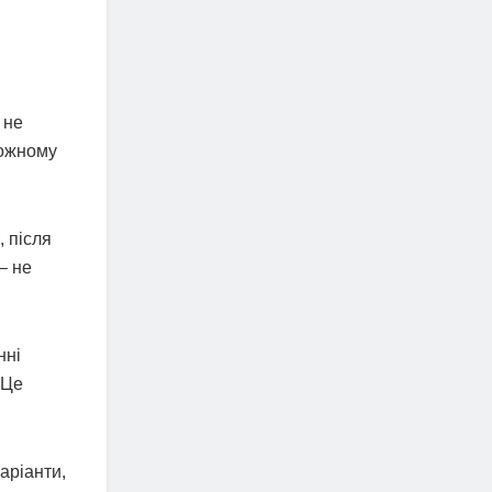
 не
кожному
, після
– не
нні
 Це
аріанти,