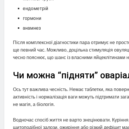
ендометрій
гормони
анамнез
Після комплексної діагностики пара отримує не прос
ще певний час. Можливо, доцільна стимуляція овуляці
чесно пояснює, що шанс із власними яйцеклітинами ни
Чи можна “підняти” оварі
Ось тут важлива чесність. Немає таблетки, яка поверн
активність і нормалізація ваги можуть підтримати заг
не магія, а біологія.
Водночас спосіб життя не варто знецінювати. Куріння
щитоподібної залози, ожиріння або різкий дефіцит ма