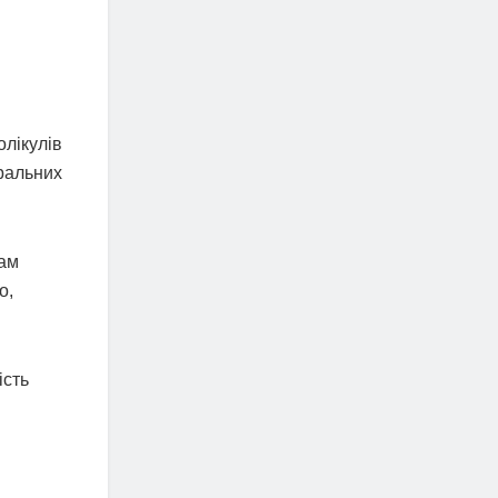
олікулів
тральних
кам
о,
ість