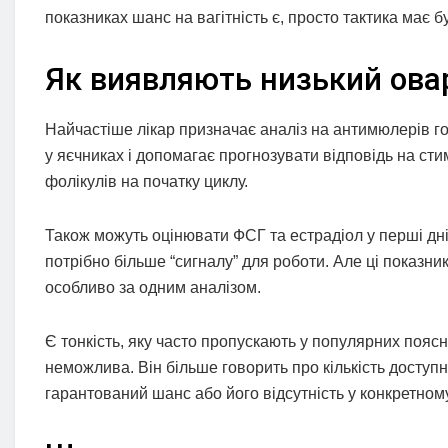
показниках шанс на вагітність є, просто тактика має б
Як виявляють низький ова
Найчастіше лікар призначає аналіз на антимюлерів го
у яєчниках і допомагає прогнозувати відповідь на ст
фолікулів на початку циклу.
Також можуть оцінювати ФСГ та естрадіол у перші дн
потрібно більше “сигналу” для роботи. Але ці показни
особливо за одним аналізом.
Є тонкість, яку часто пропускають у популярних пояс
неможлива. Він більше говорить про кількість доступн
гарантований шанс або його відсутність у конкретному