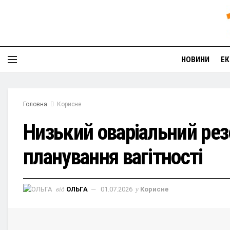
НОВИНИ
ЕК
Головна
Корисне
Низький оваріальний рез
планування вагітності
від
ОЛЬГА
01.07.2026
у
Корисне