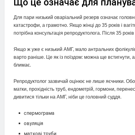
Що це означає для планува
Для пари низький оваріальний резерв означає головне
катастрофи, а грамотно. Якщо жінці до 35 років і вагі
потрібна консультація репродуктолога. Після 35 років
Якщо ж уже є низький АМГ, мало антральних фолікулів
варто раніше. Це як із поїздом: можна ще встигнути,
блимає.
Репродуктолог зазвичай оцінює не лише яєчники. Обо
матки, прохідність труб, ендометрій, гормони, перенесе
дивитися тільки на АМГ, ніби це головний суддя.
спермограма
овуляція
маткові труби