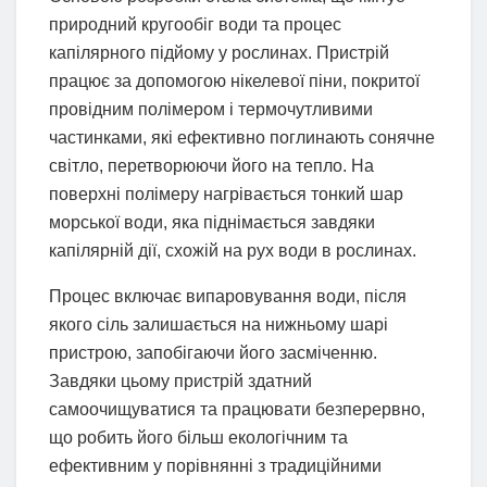
природний кругообіг води та процес
капілярного підйому у рослинах. Пристрій
працює за допомогою нікелевої піни, покритої
провідним полімером і термочутливими
частинками, які ефективно поглинають сонячне
світло, перетворюючи його на тепло. На
поверхні полімеру нагрівається тонкий шар
морської води, яка піднімається завдяки
капілярній дії, схожій на рух води в рослинах.
Процес включає випаровування води, після
якого сіль залишається на нижньому шарі
пристрою, запобігаючи його засміченню.
Завдяки цьому пристрій здатний
самоочищуватися та працювати безперервно,
що робить його більш екологічним та
ефективним у порівнянні з традиційними