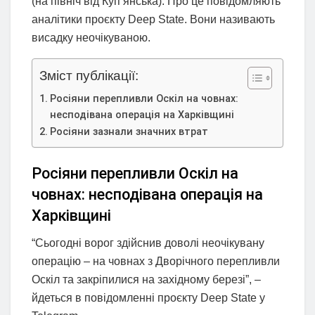
(на північ від Куп’янська). Про це повідомляють
аналітики проєкту Deep State. Вони називають
висадку неочікуваною.
Зміст публікації:
Росіяни перепливли Оскіл на човнах:
несподівана операція на Харківщині
Росіяни зазнали значних втрат
Росіяни перепливли Оскіл на
човнах: несподівана операція на
Харківщині
“Сьогодні ворог здійснив доволі неочікувану
операцію – на човнах з Дворічного перепливли
Оскіл та закріпилися на західному березі”, –
йдеться в повідомленні проєкту Deep State у