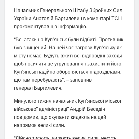
Начальник Генерального Штабу Збройних Сил
України Анатолій Баргилевич в коментарі ТСН
прокоментував цю інформацію.
“Всі атаки на Куп’янськ були відбиті. Противник
був знищений. На цей час загрози Куп’яську як
місту немає. Будуть вжиті всі відповідні заходи,
щоб посилити це угруповання і захистити його.
Куп’янськ надійно обороняється підрозділами,
що там перебувають”, – запевнив
генерал Баргилевич.
Минулого тижня начальник Куп’янської міської
військової адміністрації Андрій Беседін
повідомив, що окупанти кидають на цей
напрямок великі сили.
“Дійсно тиснуть, кидають великі сили, несуть