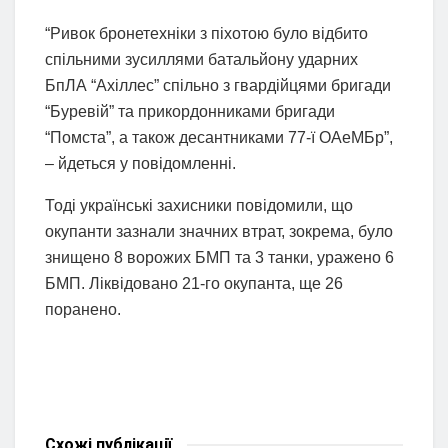
“Ривок бронетехніки з піхотою було відбито
спільними зусиллями батальйону ударних
БпЛА “Ахіллес” спільно з гвардійцями бригади
“Буревій” та прикордонниками бригади
“Помста”, а також десантниками 77-ї ОАеМБр”,
– йдеться у повідомленні.
Тоді українські захисники повідомили, що
окупанти зазнали значних втрат, зокрема, було
знищено 8 ворожих БМП та 3 танки, уражено 6
БМП. Ліквідовано 21-го окупанта, ще 26
поранено.
Схожі
публікації