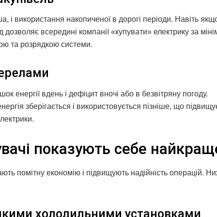
а, і використання накопиченої в дорогі періоди. Навіть якщ
ід дозволяє всередині компанії «купувати» електрику за мін
ою та розрядкою системи.
жерелами
ок енергії вдень і дефіцит вночі або в безвітряну погоду.
ергія зберігається і використовується пізніше, що підвищу
електрики.
увачі показують себе найкращ
дають помітну економію і підвищують надійність операцій. Н
еликими холодильними установками