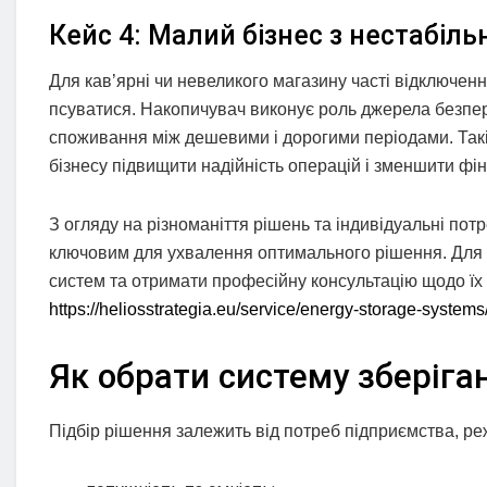
Кейс 4: Малий бізнес з нестабі
Для кав’ярні чи невеликого магазину часті відключе
псуватися. Накопичувач виконує роль джерела безпер
споживання між дешевими і дорогими періодами. Такі
бізнесу підвищити надійність операцій і зменшити фін
З огляду на різноманіття рішень та індивідуальні пот
ключовим для ухвалення оптимального рішення. Для т
систем та отримати професійну консультацію щодо ї
https://heliosstrategia.eu/service/energy-storage-systems
Як обрати систему зберіган
Підбір рішення залежить від потреб підприємства, ре