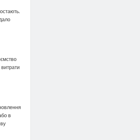
ростають.
 дало
иємство
і витрати
ановлення
або в
еву