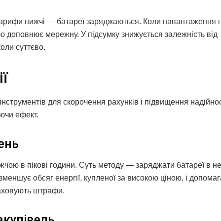
тарифи нижчі — батареї заряджаються. Коли навантаження п
о доповнює мережну. У підсумку знижується залежність від
оли суттєво.
ї
 інструментів для скорочення рахунків і підвищення надійнос
юючи ефект.
ень
ожчою в пікові години. Суть методу — заряджати батареї в н
зменшує обсяг енергії, купленої за високою ціною, і допомаг
раховують штрафи.
акупівель