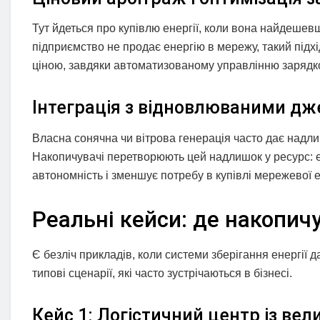
Тут йдеться про купівлю енергії, коли вона найдешевш
підприємство не продає енергію в мережу, такий підх
ціною, завдяки автоматизованому управлінню зарядк
Інтеграція з відновлюваними д
Власна сонячна чи вітрова генерація часто дає надлиш
Накопичувачі перетворюють цей надлишок у ресурс: ен
автономність і зменшує потребу в купівлі мережевої 
Реальні кейси: де накопич
Є безліч прикладів, коли системи зберігання енергії 
типові сценарії, які часто зустрічаються в бізнесі.
Кейс 1: Логістичний центр із в