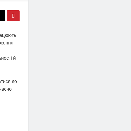
рацюють
аження
ності й
атися до
очасно