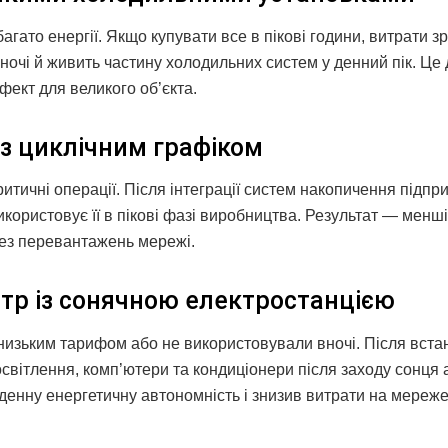
гато енергії. Якщо купувати все в пікові години, витрати з
очі й живить частину холодильних систем у денний пік. Це
ект для великого об’єкта.
 з циклічним графіком
тичні операції. Після інтеграції систем накопичення підпр
використовує її в пікові фазі виробництва. Результат — менш
без перевантажень мережі.
нтр із сонячною електростанцією
низьким тарифом або не використовували вночі. Після вст
світлення, комп’ютери та кондиціонери після заходу сонця 
денну енергетичну автономність і знизив витрати на мереж