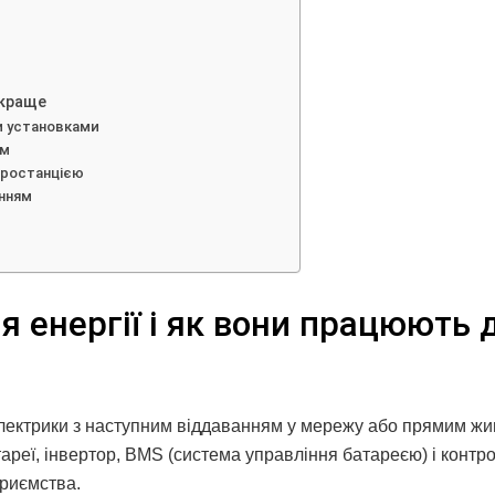
йкраще
и установками
ом
ктростанцією
анням
я енергії і як вони працюють 
електрики з наступним віддаванням у мережу або прямим ж
ареї, інвертор, BMS (система управління батареєю) і контр
приємства.