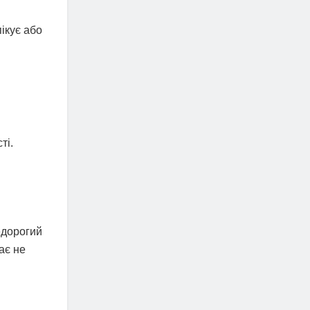
ікує або
ті.
едорогий
ає не