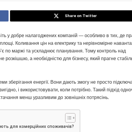
Share on Twitter
іть у добре налагоджених компаній — особливо в тих, де п
ві площі. Коливання цін на електрику та нерівномірне навант
б’є по маржі та ускладнює планування. Тому контроль над
 розкішшю, а необхідністю для бізнесу, який прагне стабіль
еми зберігання енергії. Вони дають змогу не просто підключ
 вигідно, і використовувати, коли потрібно. Такий підхід одн
остачання менш уразливим до зовнішніх потрясінь.
цюють для комерційних споживачів?