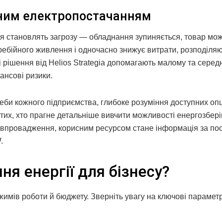
льним електропостачанням
ння становлять загрозу — обладнання зупиняється, товар мо
ебійного живлення і одночасно знижує витрати, розподіля
 рішення від Helios Strategia допомагають малому та сере
ансові ризики.
реби кожного підприємства, глибоке розуміння доступних опц
их, хто прагне детальніше вивчити можливості енергозбер
х впровадження, корисним ресурсом стане інформація за п
/
.
ня енергії для бізнесу?
жимів роботи й бюджету. Зверніть увагу на ключові парамет