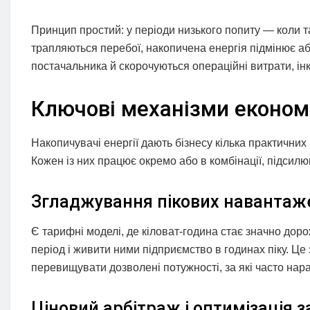
Принцип простий: у періоди низького попиту — коли 
трапляються перебої, накопичена енергія підмінює аб
постачальника й скорочуються операційні витрати, інк
Ключові механізми економі
Накопичувачі енергії дають бізнесу кілька практичних
Кожен із них працює окремо або в комбінації, підсил
Згладжування пікових навантаж
Є тарифні моделі, де кіловат‑година стає значно дор
період і живити ними підприємство в годинах піку. Це 
перевищувати дозволені потужності, за які часто на
Ціновий арбітраж і оптимізація з