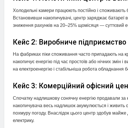
Холодильні камери працюють постійно і споживають ба
Встановивши накопичувачі, центр заряджає батареї вн
зниження рахунків на 20–25% щомісяця — суттєвий еф
Кейс 2: Виробниче підприємство
На фабриках піки споживання часто припадають на кри
накопичує енергію під час простоїв або нічних змін і 
на електроенергію і стабільніша робота обладнання 
Кейс 3: Комерційний офісний це
Спочатку надлишкову сонячну енергію продавали за 
накопичувача весь надлишок акумулюється і живить о
похмуру погоду. Внаслідок цього центр здобув майже 
електрику.