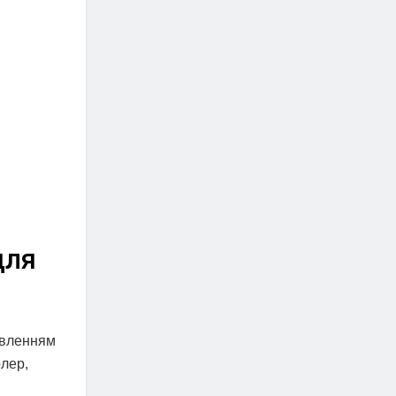
для
ивленням
олер,