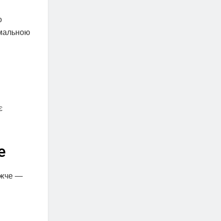
о
імальною
є
е
ижче —