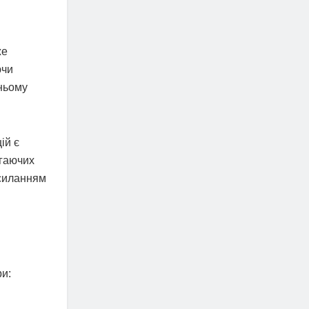
же
ючи
дньому
ій є
ігаючих
осиланням
ри: