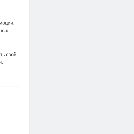
моции.
ьных
ть свой
н.