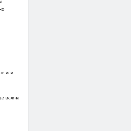
м
но.
не или
де важна