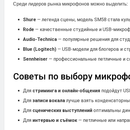
Среди лидеров рынка микрофонов можно выделить:
Shure
— легенда сцены, модель SM58 стала кул
Rode
— качественные студийные и USB-микро
Audio-Technica
— популярные решения для студ
Blue (Logitech)
— USB-модели для блогеров и ст
Sennheiser
— профессиональные петличные и с
Советы по выбору микроф
Для
стриминга и онлайн-общения
подойдут USB
Для
записи вокала
лучше взять конденсаторны
Для
сценических выступлений
оптимальны дин
Для
интервью и съёмок
— петличные или напра