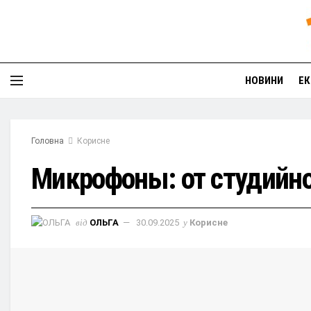
НОВИНИ
ЕК
Головна
Корисне
Микрофоны: от студийно
від
ОЛЬГА
30.09.2025
у
Корисне