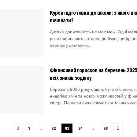
Курси підготовки до школи: з якого вік
починати?
Дитяча допитливість не має меж. Одні мал
роки проявляють інтерес до букв і цифр, ін
перевагу активним...
Фінансовий гороскоп на березень 2025
всіх знаків зодіаку
Березень 2025 року обіцяє бути місяцем,
енергією змін та нових можливостей у фін
сфері. Планети вишиковуються таким чином
1
…
82
83
84
…
98