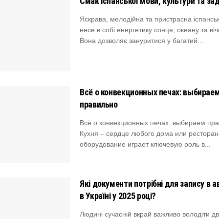
Смак іспанської мови, культури та за
Яскрава, мелодійна та пристрасна іспансь
несе в собі енергетику сонця, океану та віч
Вона дозволяє зануритися у багатий...
Всё о конвекционных печах: выбирае
правильно
Всё о конвекционных печах: выбираем пр
Кухня – сердце любого дома или ресторан
оборудование играет ключевую роль в...
Які документи потрібні для запису в 
в Україні у 2025 році?
Людині сучасній вкрай важливо володіти д