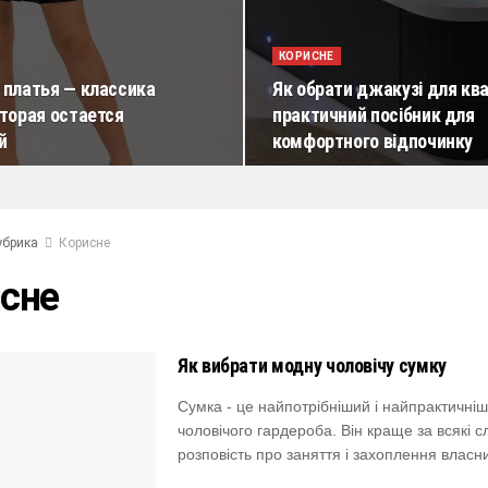
КОРИСНЕ
платья — классика
Як обрати джакузі для кв
торая остается
практичний посібник для
й
комфортного відпочинку
убрика
Корисне
сне
Як вибрати модну чоловічу сумку
Сумка - це найпотрібніший і найпрактичні
чоловічого гардероба. Він краще за всякі с
розповість про заняття і захоплення власник