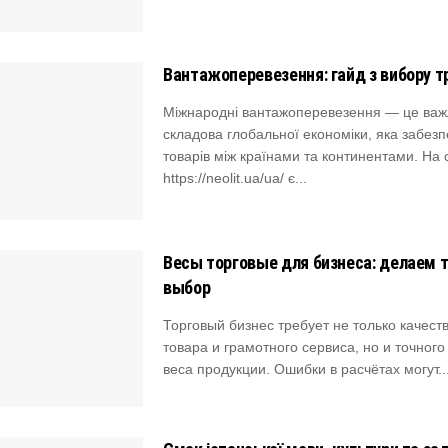
Вантажоперевезення: гайд з вибору т
Міжнародні вантажоперевезення — це важ
складова глобальної економіки, яка забезп
товарів між країнами та континентами. На 
https://neolit.ua/ua/ є...
Весы торговые для бизнеса: делаем 
выбор
Торговый бизнес требует не только качест
товара и грамотного сервиса, но и точног
веса продукции. Ошибки в расчётах могут..