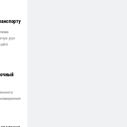
ранспорту
лива
ечує рух
сайті
точный
венного
о измерения
.