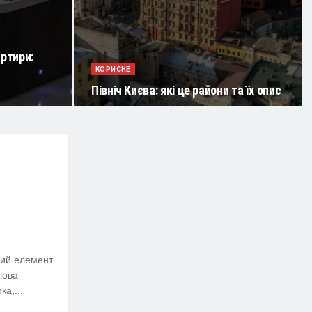
артири:
КОРИСНЕ
Північ Києва: які це райони та їх опис
ший елемент
лова
а,...