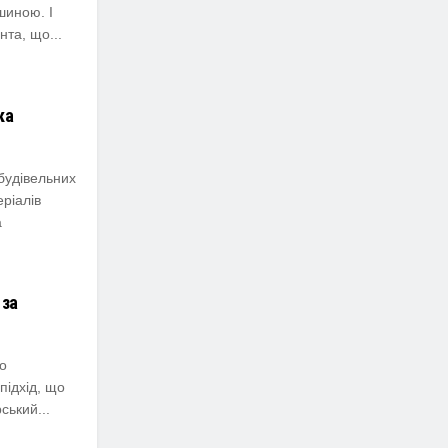
шиною. І
та, що...
ка
будівельних
еріалів
а
 за
о
підхід, що
ський...