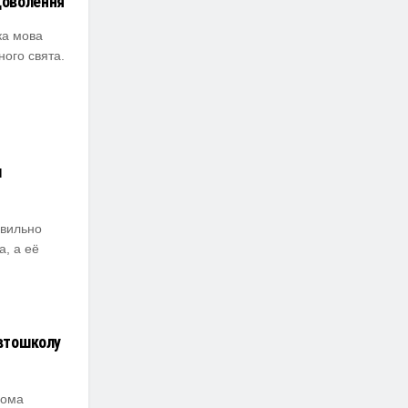
доволення
ка мова
ного свята.
м
авильно
а, а её
автошколу
вома