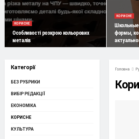
КОРИСНЕ
КОРИСНЕ
Школьные 
Особливості розкрою кольорових
формы, ко
металів
актуально
Категорії
Головна
Р
Кори
БЕЗ РУБРИКИ
ВИБІР РЕДАКЦІЇ
ЕКОНОМІКА
КОРИСНЕ
КУЛЬТУРА