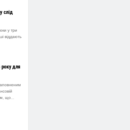
у слід
юки у три
ші віддають
 року для
 наповненим
ансовій
, що...