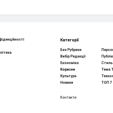
фіденційності
Категорії
Без Рубрики
Персо
літика
Вибір Редакції
Публік
Економіка
Стиль
Корисне
Тема 
Культура
Технол
Новини
ТОП 7
Контакти