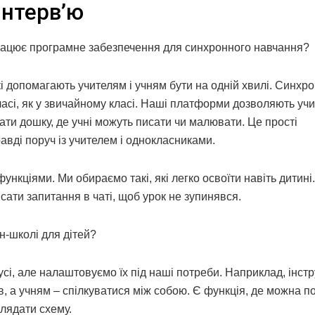
Інтерв’ю
 працює програмне забезпечення для синхронного навчання?
кі допомагають учителям і учням бути на одній хвилі. Синхр
часі, як у звичайному класі. Наші платформи дозволяють уч
ати дошку, де учні можуть писати чи малювати. Це прості
равді поруч із учителем і однокласниками.
кціями. Ми обираємо такі, які легко освоїти навіть дитині.
сати запитання в чаті, щоб урок не зупинявся.
н-школі для дітей?
усі, але налаштовуємо їх під наші потреби. Наприклад, інст
в, а учням – спілкуватися між собою. Є функція, де можна п
глядати схему.