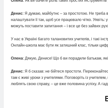
Олена
: Як ви бачите роль таких простих інструменті
Денис
: Я думаю, майбутнє – за простотою. Не треба
налаштувати її так, щоб усе працювало чітко. Уявіть: 
можуть поставити запитання – і все це без зайвих рухі
У нас в Україні багато талановитих учителів, і такі і
Онлайн-школа має бути як затишний клас, тільки цифр
Олена
: Дякую, Денисе! Що б ви порадили батькам, як
Денис
: Я б сказав: не бійтеся простоти. Переконайте
там є живі уроки з учителями. Поговоріть із учителем, 
люблять свою справу, – це вже половина успіху. А г