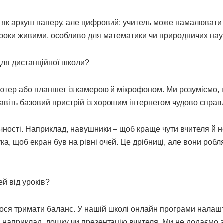
як аркуш паперу, але цифровий: учитель може намалювати 
ь уроки живими, особливо для математики чи природничих нау
для дистанційної школи?
мп’ютер або планшет із камерою й мікрофоном. Ми розуміємо,
авіть базовий пристрій із хорошим інтернетом чудово справ
учності. Наприклад, навушники – щоб краще чути вчителя й н
ка, щоб екран був на рівні очей. Це дрібниці, але вони робл
ей від уроків?
мося тримати баланс. У нашій школі онлайн програми налаш
 – наприклад, дошку чи презентацію вчителя. Ми не додаємо 