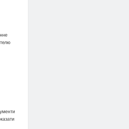
онне
ителю
рументи
оказати