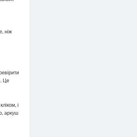
, ніж
ревірити
. Це
кліком, і
о, аркуш