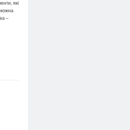
енти, які
 кожна
ва –