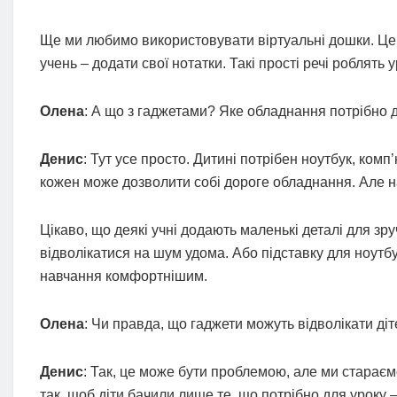
Ще ми любимо використовувати віртуальні дошки. Це 
учень – додати свої нотатки. Такі прості речі роблят
Олена
: А що з гаджетами? Яке обладнання потрібно 
Денис
: Тут усе просто. Дитині потрібен ноутбук, ко
кожен може дозволити собі дороге обладнання. Але н
Цікаво, що деякі учні додають маленькі деталі для зр
відволікатися на шум удома. Або підставку для ноутбу
навчання комфортнішим.
Олена
: Чи правда, що гаджети можуть відволікати діт
Денис
: Так, це може бути проблемою, але ми старає
так, щоб діти бачили лише те, що потрібно для уроку