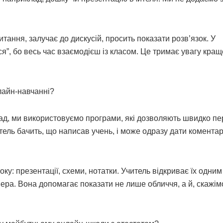
итання, залучає до дискусій, просить показати розв’язок. У
”, бо весь час взаємодієш із класом. Це тримає увагу краще
лайн-навчанні?
лад, ми використовуємо програми, які дозволяють швидко пе
тель бачить, що написав учень, і може одразу дати коментар
у: презентації, схеми, нотатки. Учитель відкриває їх одним 
ера. Вона допомагає показати не лише обличчя, а й, скажім