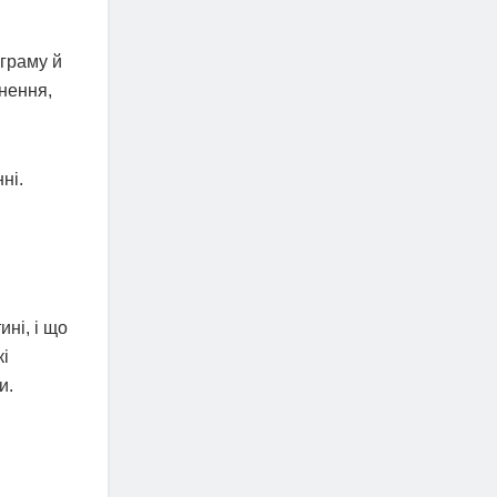
ограму й
снення,
ні.
ині, і що
кі
и.