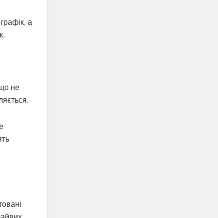
графік, а
к.
 що не
ляється.
е
ять
товані
зайвих