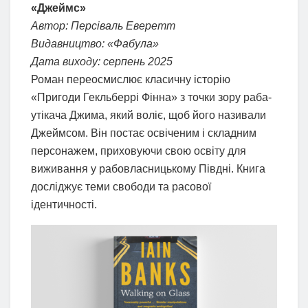
«Джеймс»
Автор: Персіваль Еверетт
Видавництво: «Фабула»
Дата виходу: серпень 2025
Роман переосмислює класичну історію
«Пригоди Гекльберрі Фінна» з точки зору раба-
утікача Джима, який воліє, щоб його називали
Джеймсом. Він постає освіченим і складним
персонажем, приховуючи свою освіту для
виживання у рабовласницькому Півдні. Книга
досліджує теми свободи та расової
ідентичності.