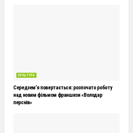
КУЛЬТУРА
Середзем’я повертається: розпочато роботу
над новим фільмом франшизи «Володар
перснів»