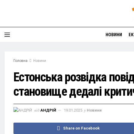
НОВИНИ
ЕК
Головна
Новини
Естонська розвідка пові
становище дедалі крити
від
АНДРІЙ
19.01.2025
у
Новини
Share on Facebook