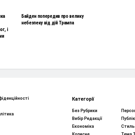
НОВИНИ
чка
Байден попередив про велику
небезпеку від дій Трампа
г, і
ми
фіденційності
Категорії
Без Рубрики
Персо
літика
Вибір Редакції
Публік
Економіка
Стиль
Корисне
Тема 