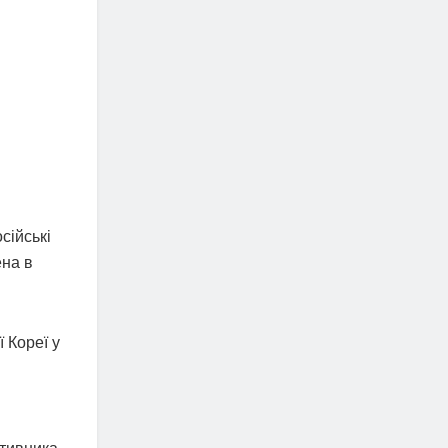
сійські
ена в
 Кореї у