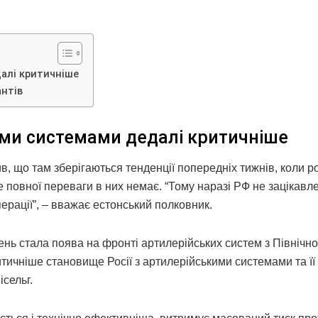
алі критичніше
антів
ими системами дедалі критичніше
в, що там зберігаються тенденції попередніх тижнів, коли ро
ле повної переваги в них немає. “Тому наразі РФ не зацікавл
ерації”, – вважає естонський полковник.
нь стала поява на фронті артилерійських систем з Північної
ритичніше становище Росії з артилерійськими системами та її
ісельг.