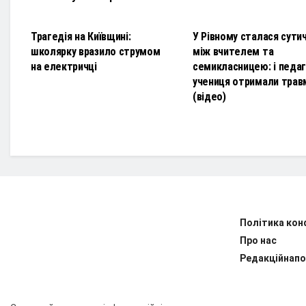
НОВИНИ
НОВИНИ
Трагедія на Київщині:
У Рівному сталася сути
школярку вразило струмом
між вчителем та
на електричці
семикласницею: і педаго
учениця отримали трав
(відео)
Політика кон
Про нас
Редакційнапо