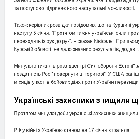
За його словами, оборона України, яка швидко адапт
та поступово підриває його наступальні можливості.
Також керівник розвідки повідомив, що на Курщині укра
наступу 5 січня. “Протягом тижня українські сили пров
переходять із рук до рук”, – сказав Ківісельг. При ць
Курській області, не дало значних результатів, додав 
Минулого тижня в розвідцентрі Сил оборони Естонії з
нездатність Росії повернути ці території. У США рані
місяців участі в бойових діях проти України перевищи
Українські захисники знищили щ
Протягом минулої доби українські захисники знищили
РФ у війні з Україною станом на 17 січня втратила: