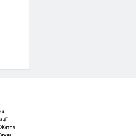
ни
ації
 Життя
Тижня