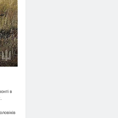
онті в
.
оловіків