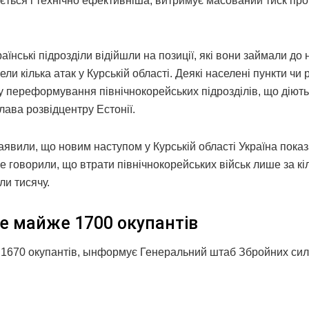
ується і технічно ефективніша, витримує масований тиск пр
їнські підрозділи відійшли на позиції, які вони займали до 
ели кілька атак у Курській області. Деякі населені пункти чи
ому переформування північнокорейських підрозділів, що діють
глава розвідцентру Естонії.
аявили, що новим наступом у Курській області Україна пока
ше говорили, що втрати північнокорейських військ лише за кі
ли тисячу.
е майже 1700 окупантів
 1670 окупантів, ынформує Генеральний штаб Збройних сил 