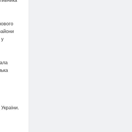
отивника
нового
 райони
 у
зала
лька
України.