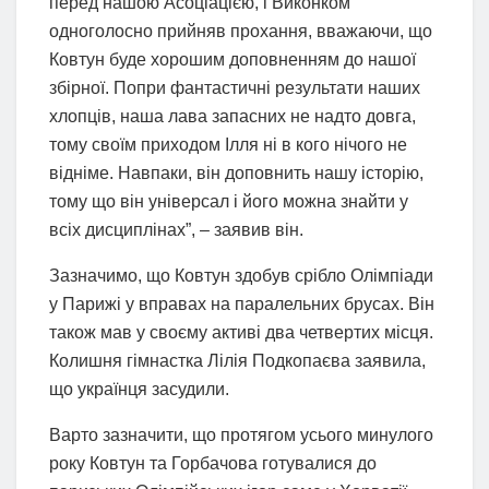
перед нашою Асоціацією, і Виконком
одноголосно прийняв прохання, вважаючи, що
Ковтун буде хорошим доповненням до нашої
збірної. Попри фантастичні результати наших
хлопців, наша лава запасних не надто довга,
тому своїм приходом Ілля ні в кого нічого не
відніме. Навпаки, він доповнить нашу історію,
тому що він універсал і його можна знайти у
всіх дисциплінах”, – заявив він.
Зазначимо, що Ковтун здобув срібло Олімпіади
у Парижі у вправах на паралельних брусах. Він
також мав у своєму активі два четвертих місця.
Колишня гімнастка Лілія Подкопаєва заявила,
що українця засудили.
Варто зазначити, що протягом усього минулого
року Ковтун та Горбачова готувалися до