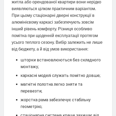
житла або орендованої квартири вони нерідко
виявляються цілком практичним варіантом.
При цьому стаціонарні дверні конструкції в
алюмінієвому каркасі забезпечують зовсім
інший рівень комфорту. Різниця особливо
помітна при щоденній експлуатації протягом
усього теплого сезону. Вибір залежить не лише
від бюджету, а й від умов використання:
шторки встановлюються без складного
монтажу;
каркасні моделі служать помітно довше;
магнітні полотна легко зняти та
перевезти;
жорстка рама забезпечує стабільну
геометрію;
стаціонарна система краще захищає від