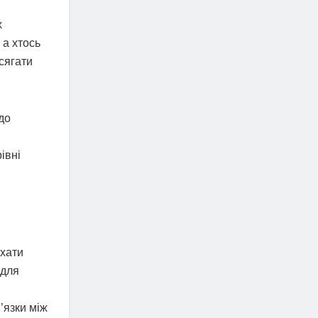
х
 а хтось
сягати
до
івні
ухати
 для
’язки між