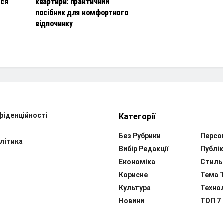
тся
квартири: практичний
посібник для комфортного
відпочинку
фіденційності
Категорії
Без Рубрики
Персо
літика
Вибір Редакції
Публік
Економіка
Стиль
Корисне
Тема 
Культура
Технол
Новини
ТОП 7