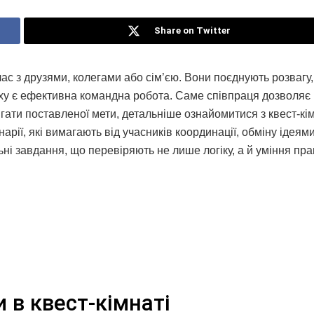
Share on Twitter
с з друзями, колегами або сім’єю. Вони поєднують розвагу,
іху є ефективна командна робота. Саме співпраця дозволяє
ягати поставленої мети, детальніше ознайомитися з квест-к
енарії, які вимагають від учасників координації, обміну ідеям
ьні завдання, що перевіряють не лише логіку, а й уміння пр
 в квест-кімнаті