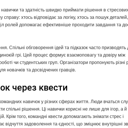
і навички та здатність швидко приймати рішення в стресови
 справу: хтось відповідає за логіку, хтось за пошук деталей,
оділ ролей допомагає ефективніше проходити завдання та до
ня. Спільні обговорення ідей та підказок часто призводять 
динокій грі. Цей процес формує взаємоповагу та довіру між
боті чи студентських груп. Організатори пропонують різні р
ля новачків та досвідчених гравців.
ок через квести
 командних навичок у різних сферах життя. Люди вчаться сл
 спільні рішення. Ці навички корисні не лише для ігор, а й
й. Крім того, командні квести допомагають знімати стрес і
є відчуття задоволення та єдності, що зміцнює внутрішні зв