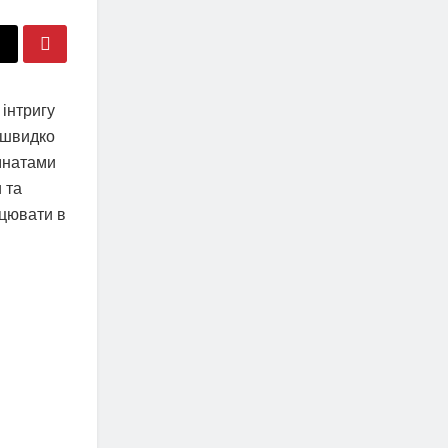
 інтригу
 швидко
імнатами
и та
ацювати в