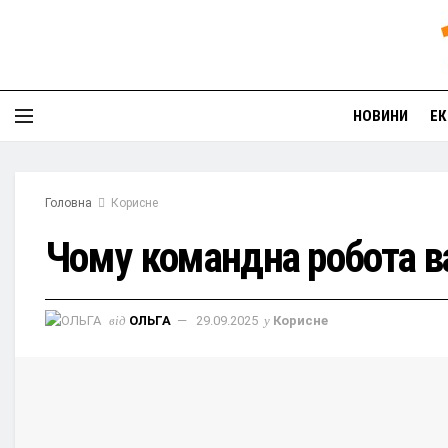
НОВИНИ
ЕК
Головна
Корисне
Чому командна робота в
від
ОЛЬГА
29.09.2025
у
Корисне