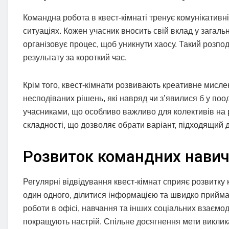
Командна робота в квест-кімнаті тренує комунікативн
ситуаціях. Кожен учасник вносить свій вклад у загальну
організовує процес, щоб уникнути хаосу. Такий розп
результату за короткий час.
Крім того, квест-кімнати розвивають креативне мислен
несподіваних рішень, які навряд чи з’явилися б у поо
учасниками, що особливо важливо для колективів на ро
складності, що дозволяє обрати варіант, підходящий д
Розвиток командних навич
Регулярні відвідування квест-кімнат сприяє розвитку
один одного, ділитися інформацією та швидко приймати
роботи в офісі, навчання та інших соціальних взаємоді
покращують настрій. Спільне досягнення мети виклика