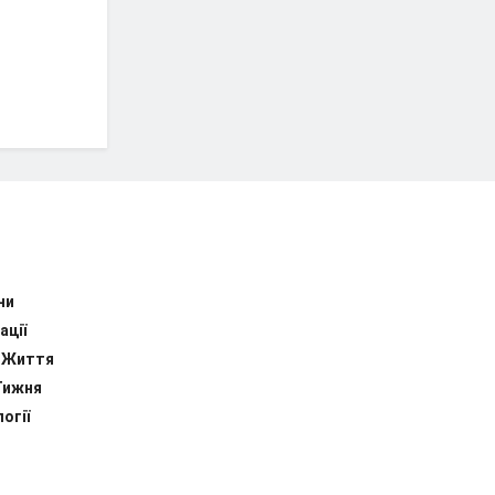
ни
ації
 Життя
Тижня
огії