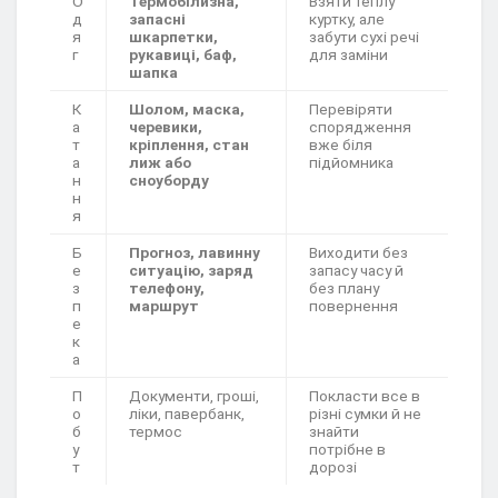
О
Термобілизна,
Взяти теплу
д
запасні
куртку, але
я
шкарпетки,
забути сухі речі
г
рукавиці, баф,
для заміни
шапка
К
Шолом, маска,
Перевіряти
а
черевики,
спорядження
т
кріплення, стан
вже біля
а
лиж або
підйомника
н
сноуборду
н
я
Б
Прогноз, лавинну
Виходити без
е
ситуацію, заряд
запасу часу й
з
телефону,
без плану
п
маршрут
повернення
е
к
а
П
Документи, гроші,
Покласти все в
о
ліки, павербанк,
різні сумки й не
б
термос
знайти
у
потрібне в
т
дорозі