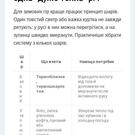
Для зимових гір краще працює принцип шарів.
Один товстий светр або важка куртка не завжди
рятують: у русі в них можна перегрітися, а на
зупинці швидко змерзнути. Практичніше зібрати
систему з кількох шарів.
Ш
а
Що взяти
Навіщо потрібен
р
Б
Термобілизна
Відводить вологу
аз
,
від тіла й
о
термошкарпе
допомагає не
в
тки
мерзнути після
и
активного руху
й
У
Фліс, легка
Зберігає тепло під
те
утеплена
час зупинок і в
п
кофта, пуховий
холодну погоду
л
або
ю
синтетичний
в
жилет