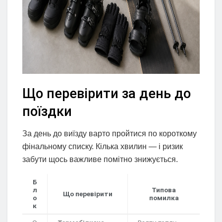
Що перевірити за день до
поїздки
За день до виїзду варто пройтися по короткому
фінальному списку. Кілька хвилин — і ризик
забути щось важливе помітно знижується.
Б
л
Типова
Що перевірити
о
помилка
к