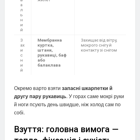
а
л
ь
н
и
й
З
Мембранна
Захищає від вітру,
ах
куртка,
мокрого снігу й
и
штани,
контакту зі снігом
с
рукавиці, баф
н
або
и
балаклава
й
Окремо варто взяти
запасні шкарпетки й
другу пару рукавиць
. У горах саме мокрі руки
й ноги псують день швидше, ніж холод сам по
собі.
Взуття: головна вимога —