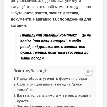
рятувальників, але допомагає уникнути
ситуації, коли в останній момент згадуєш про
забуте:
одяг, взуття, захист, аптечку,
документи, навігацію та спорядження для
катання
.
Правильний зимовий комплект — це не
валіза “про всяк випадок”, а набір
речей, які допомагають залишатися
сухим, теплим, помітним і готовим до
зміни погоди
.
Зміст публікації:
Перед збором: уточніть формат поїздки
Одяг: принцип шарів, а не одна “дуже
тепла” річ
Взуття: головна вимога — тепло, фіксація і
сухість
Захист і спорядження для катання