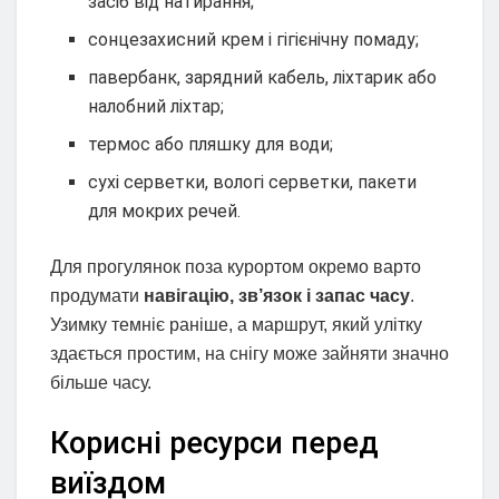
засіб від натирання;
сонцезахисний крем і гігієнічну помаду;
павербанк, зарядний кабель, ліхтарик або
налобний ліхтар;
термос або пляшку для води;
сухі серветки, вологі серветки, пакети
для мокрих речей.
Для прогулянок поза курортом окремо варто
продумати
навігацію, зв’язок і запас часу
.
Узимку темніє раніше, а маршрут, який улітку
здається простим, на снігу може зайняти значно
більше часу.
Корисні ресурси перед
виїздом