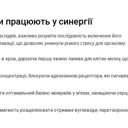
ти працюють у синергії
слідків, важливо розуміти послідовність включення його
ивації, що дозволяє уникнути різкого стресу для організму:
в кров, даруючи першу хвилю палива для клітин мозку, щ
концентрації, блокуючи аденозинові рецептори, які сигнал
и оптимальний баланс мінералів у м'язах, захищаючи серц
помагають розщеплювати отримані вуглеводи, перетворююч