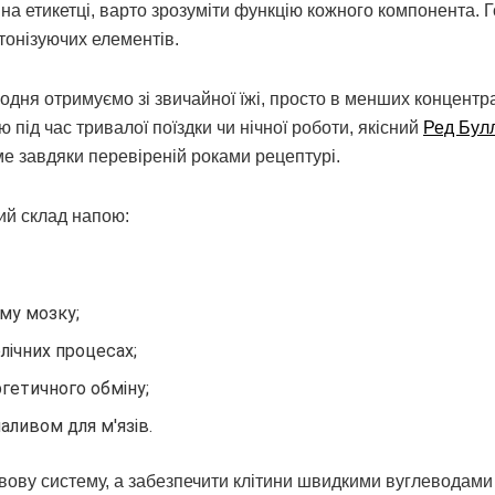
 на етикетці, варто зрозуміти функцію кожного компонента. 
 тонізуючих елементів.
одня отримуємо зі звичайної їжі, просто в менших концентра
під час тривалої поїздки чи нічної роботи, якісний
Ред Бул
е завдяки перевіреній роками рецептурі.
ний склад напою:
му мозку;
лічних процесах;
ргетичного обміну;
аливом для м'язів.
вову систему, а забезпечити клітини швидкими вуглеводами