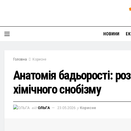
НОВИНИ
ЕК
Головна
Корисне
Анатомія бадьорості: роз
хімічного снобізму
від
ОЛЬГА
23.05.2026
у
Корисне