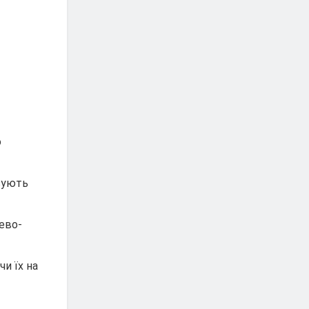
о
ізують
ево-
и їх на