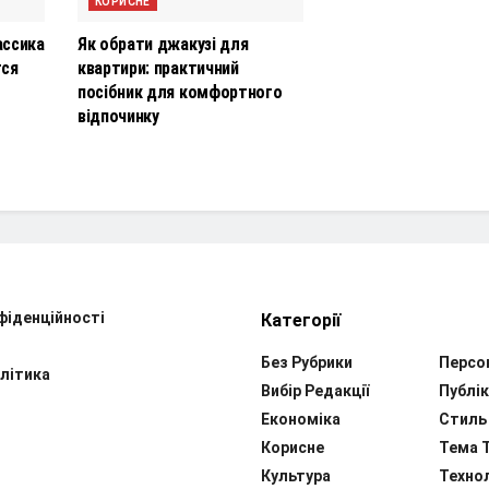
КОРИСНЕ
ассика
Як обрати джакузі для
тся
квартири: практичний
посібник для комфортного
відпочинку
фіденційності
Категорії
Без Рубрики
Персо
літика
Вибір Редакції
Публік
Економіка
Стиль
Корисне
Тема 
Культура
Технол