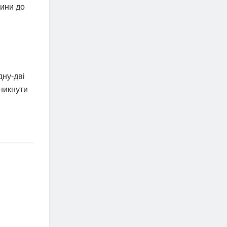
дини до
дну-дві
уникнути