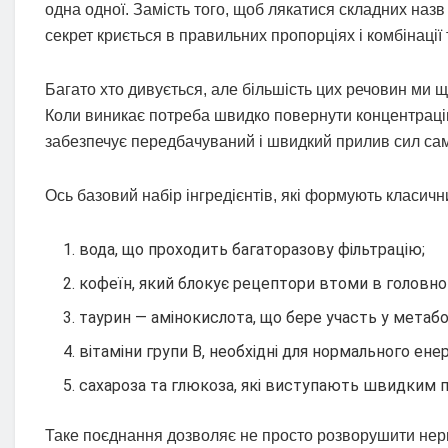
одна одної. Замість того, щоб лякатися складних назв
секрет криється в правильних пропорціях і комбінації
Багато хто дивується, але більшість цих речовин ми щ
Коли виникає потреба швидко повернути концентрацію 
забезпечує передбачуваний і швидкий прилив сил сам
Ось базовий набір інгредієнтів, які формують класич
вода, що проходить багаторазову фільтрацію;
кофеїн, який блокує рецептори втоми в головно
таурин — амінокислота, що бере участь у метабо
вітаміни групи B, необхідні для нормального ене
сахароза та глюкоза, які виступають швидким п
Таке поєднання дозволяє не просто розворушити нер