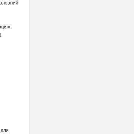
Головний
ціях.
л
 для