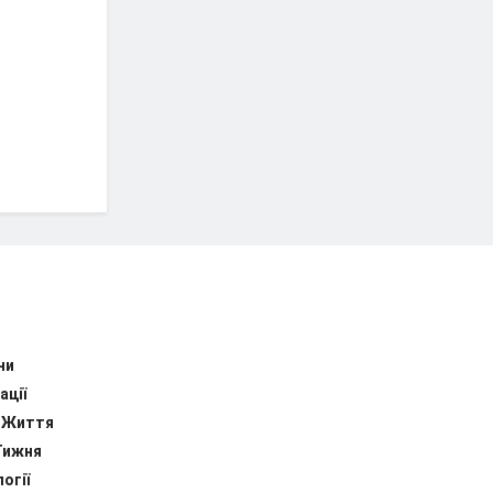
ни
ації
 Життя
Тижня
огії