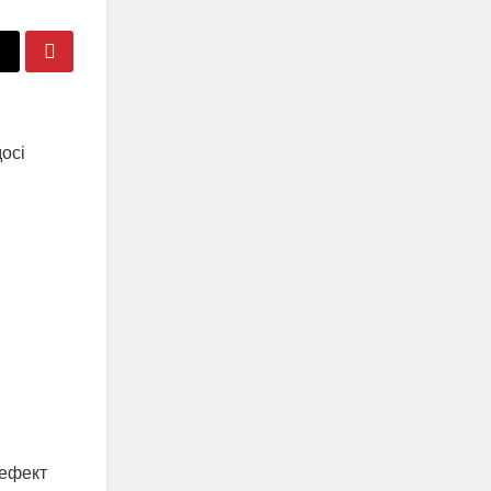
осі
 ефект