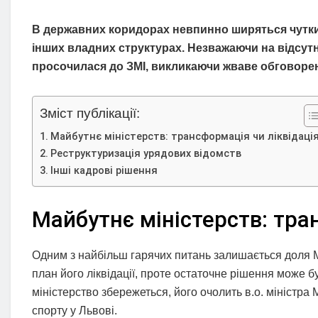
В державних коридорах невпинно ширяться чутки п
інших владних структурах. Незважаючи на відсутн
просочилася до ЗМІ, викликаючи жваве обговоре
Зміст публікації:
Майбутнє міністерств: трансформація чи ліквідаці
Реструктуризація урядових відомств
Інші кадрові рішення
Майбутнє міністерств: тра
Одним з найбільш гарячих питань залишається доля Мі
план його ліквідації, проте остаточне рішення може 
міністерство збережеться, його очолить в.о. міністра
спорту у Львові.