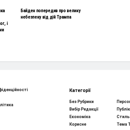
чка
Байден попередив про велику
небезпеку від дій Трампа
г, і
ми
фіденційності
Категорії
Без Рубрики
Персо
літика
Вибір Редакції
Публік
Економіка
Стиль
Корисне
Тема 