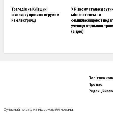
Трагедія на Київщині:
У Рівному сталася сути
школярку вразило струмом
між вчителем та
на електричці
семикласницею: і педаго
учениця отримали трав
(відео)
Політика кон
Про нас
Редакційнапо
Сучасний погляд на інформаційні новини.