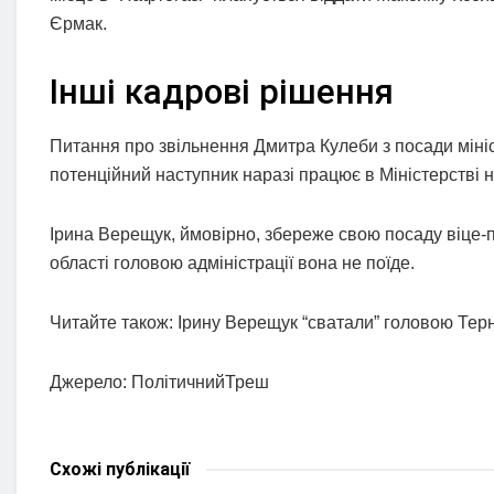
Єрмак.
Інші кадрові рішення
Питання про звільнення Дмитра Кулеби з посади мініс
потенційний наступник наразі працює в Міністерстві н
Ірина Верещук, ймовірно, збереже свою посаду віце-п
області головою адміністрації вона не поїде.
Читайте також: Ірину Верещук “сватали” головою Терн
Джерело: ПолітичнийТреш
Схожі
публікації
НОВИНИ
НОВИНИ