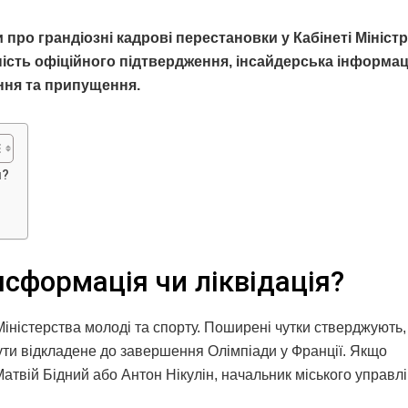
ро грандіозні кадрові перестановки у Кабінеті Міністр
ість офіційного підтвердження, інсайдерська інформац
ння та припущення.
я?
нсформація чи ліквідація?
ністерства молоді та спорту. Поширені чутки стверджують,
бути відкладене до завершення Олімпіади у Франції. Якщо
 Матвій Бідний або Антон Нікулін, начальник міського управл