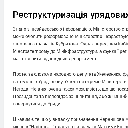
Реструктуризація урядови
Згідно з інсайдерською інформацією, Міністерство с
може очолити реформоване Міністерство інфраструкту
створеного за часів Кубракова. Однак перед цим Кабі
Мінстратегпрому до Мінінфраструктури, а функції рег
має створити відповідний департамент.
Проте, за словами народного депутата Железняка, фун
натомість в Уряді знову з’явиться окреме Міністерств
Негода. Не виключена також можливість, що цю посад
Президента та відповідає за ці питання, або ж чинни
повернутися до Уряду.
Цікавим є те, що у випадку призначення Чернишова мі
місце в “Нафтогазі” планується віддати Максиму Козиц