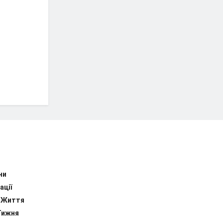
ни
ації
 Життя
Тижня