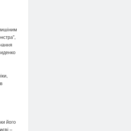
амишіним
нстра”,
днання
риденко
іки,
ав
і
ки його
иєві –