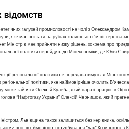
х відомств
тратегічних галузей промисловості на чолі з Олександром К
ри, яке має постати на руїнах колишнього “міністерства-мо
нет Міністрів має прийняти низку рішень, зокрема про приє
іональної політики перейдуть до Мінекономіки, де Юлія Сви
кції регіональної політики не передаватимуться Мінеконом
о регіональної політики, яке найімовірніше очолить В’ячесл
у може зайняти Олексій Кулеба, який наразі працює в Офіс
й голова “Нафтогазу України” Олексій Чернишов, який прагне
ністром, Львівщина також залишиться без керівника, оскіль
ькому, про що, ймовірно, потурбувався “дах” Козицького в К