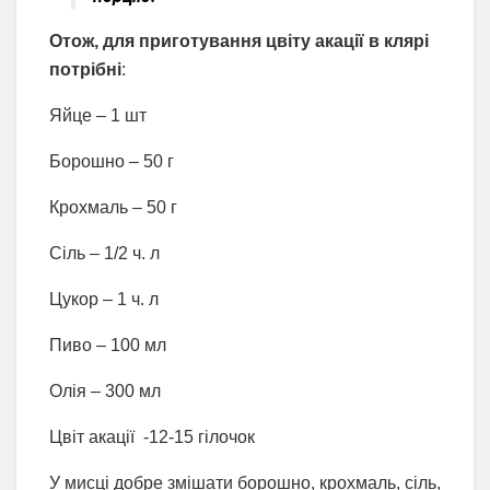
Отож, для приготування цвіту акації в клярі
потрібні
:
Яйце – 1 шт
Борошно – 50 г
Крохмаль – 50 г
Сіль – 1/2 ч. л
Цукор – 1 ч. л
Пиво – 100 мл
Олія – 300 мл
Цвіт акації -12-15 гілочок
У мисці добре змішати борошно, крохмаль, сіль,