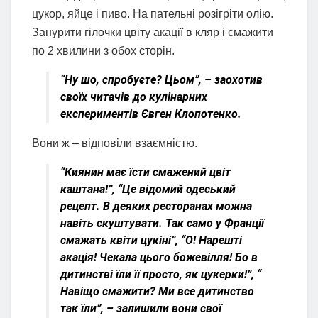
цукор, яйце і пиво. На пательні розігріти олію.
Занурити гілочки цвіту акації в кляр і смажити
по 2 хвилини з обох сторін.
“Ну шо, спробуєте? Цьом”, – заохотив
своїх читачів до кулінарних
експериментів Євген Клопотенко.
Вони ж – відповіли взаємністю.
“Киянин має їсти смажений цвіт
каштана!”, “Це відомий одеський
рецепт. В деяких ресторанах можна
навіть скуштувати. Так само у Франції
смажать квіти цукіні”, “О! Нарешті
акація! Чекала цього божевілля! Бо в
дитинстві їли її просто, як цукерки!”, “
Навіщо смажити? Ми все дитинство
так їли”, – залишили вони свої