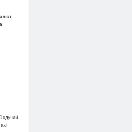
аліст
а
 Ведучий
акі