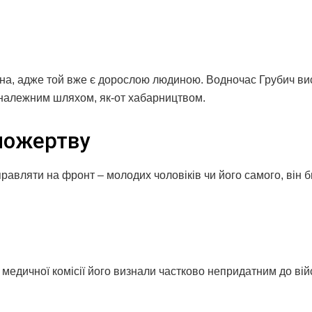
сина, адже той вже є дорослою людиною. Водночас Грубич в
належним шляхом, як-от хабарництвом.
опожертву
правляти на фронт – молодих чоловіків чи його самого, він 
 медичної комісії його визнали частково непридатним до вій