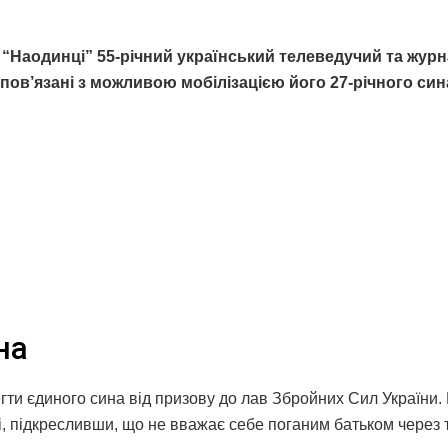
“Наодинці” 55-річний український телеведучий та журн
 пов’язані з можливою мобілізацією його 27-річного син
на
егти єдиного сина від призову до лав Збройних Сил України.
, підкресливши, що не вважає себе поганим батьком через т