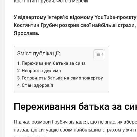
Костянтин Грубич. Фото з мережі
У відвертому інтерв’ю відомому YouTube-проєкту 
Костянтин Грубич розкрив свої найбільші страхи,
Ярослава.
Зміст публікації:
Переживання батька за сина
Непроста дилема
Готовність батька на самопожертву
Стан здоров’я
Переживання батька за си
Під час розмови Грубич зізнався, що не знає, як вбер
назвав цю ситуацію своїм найбільшим страхом у житті