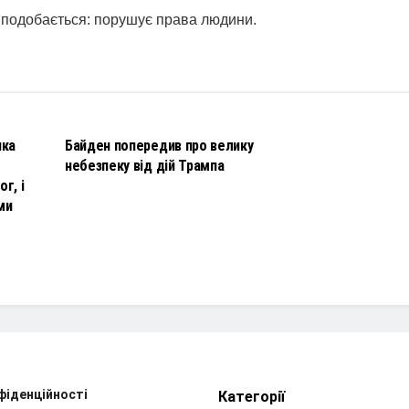
 подобається: порушує права людини.
НОВИНИ
чка
Байден попередив про велику
небезпеку від дій Трампа
г, і
ми
фіденційності
Категорії