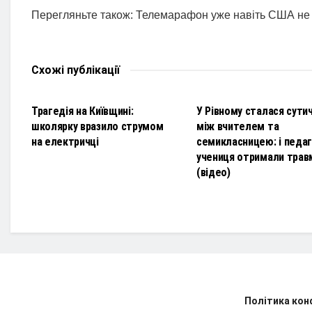
Перегляньте також: Телемарафон уже навіть США не
Схожі
публікації
НОВИНИ
НОВИНИ
Трагедія на Київщині:
У Рівному сталася сути
школярку вразило струмом
між вчителем та
на електричці
семикласницею: і педаго
учениця отримали трав
(відео)
Політика кон