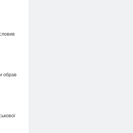
исловив
би обрав
ськової