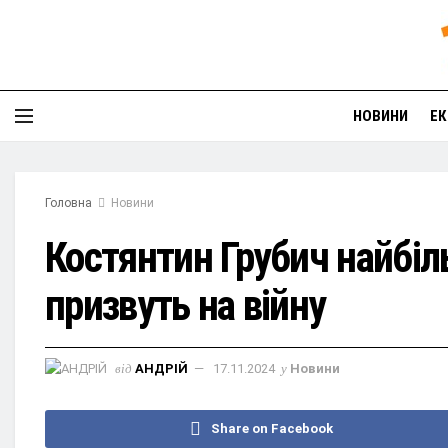
НОВИНИ
ЕК
Головна
Новини
Костянтин Грубич найбіл
призвуть на війну
від
АНДРІЙ
17.11.2024
у
Новини
Share on Facebook