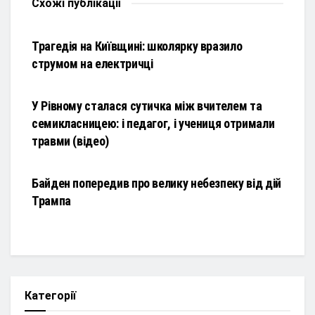
Схожі
публікації
НОВИНИ
Трагедія на Київщині: школярку вразило
струмом на електричці
НОВИНИ
У Рівному сталася сутичка між вчителем та
семикласницею: і педагог, і учениця отримали
травми (відео)
НОВИНИ
Байден попередив про велику небезпеку від дій
Трампа
Категорії