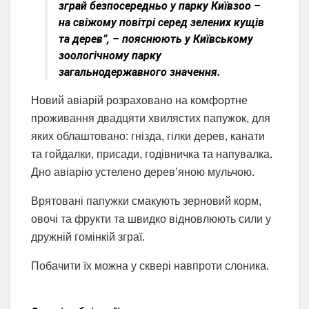
зграй безпосередньо у парку Київзоо –
на свіжому повітрі серед зелених кущів
та дерев”, – пояснюють у Київському
зоологічному парку
загальнодержавного значення.
Новий авіарій розраховано на комфортне
проживання двадцяти хвилястих папужок, для
яких облаштовано: гнізда, гілки дерев, канати
та гойдалки, присади, годівничка та напувалка.
Дно авіарію устелено дерев’яною мульчою.
Врятовані папужки смакують зерновий корм,
овочі та фрукти та швидко відновлюють сили у
дружній гомінкій зграї.
Побачити їх можна у сквері навпроти слоника.