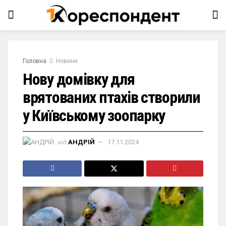
Головна
Новини
Нову домівку для
врятованих птахів створили
у Київському зоопарку
від
АНДРІЙ
17.11.2024