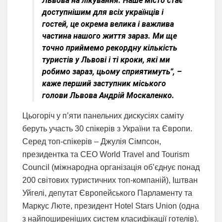
Львова на лікування. Наше місто стає
доступнішим для всіх українців і
гостей, це окрема велика і важлива
частина нашого життя зараз. Ми ще
точно приймемо рекордну кількість
туристів у Львові і ті кроки, які ми
робимо зараз, цьому сприятимуть”, –
каже перший заступник міського
голови Львова Андрій Москаленко.
Цьогоріч у п’яти панельних дискусіях саміту
беруть участь 30 спікерів з України та Європи.
Серед топ-спікерів – Джулія Сімпсон,
президентка та СЕО World Travel and Tourism
Council (міжнародна організація об’єднує понад
200 світових туристичних топ-компаній), Іштван
Уйгелі, депутат Європейського Парламенту та
Маркус Люте, президент Hotel Stars Union (одна
з найпоширеніших систем класифікації готелів).